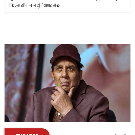
फिल्म सीरीज ने दुनियाभर मे�