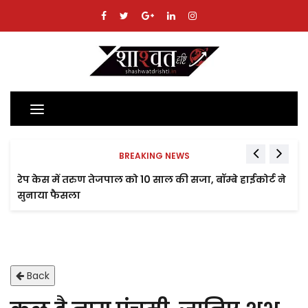
Toggle
navigation
BREAKING NEWS
रेप केस में तरुण तेजपाल को 10 साल की सजा, बॉम्बे हाईकोर्ट ने
सुनाया फैसला
Back