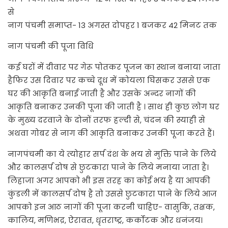
से
नाग पंचमी समाप्त- 13 अगस्त दोपहर 1 बजकर 42 मिनट तक
नाग पंचमी की पूजा विधि
कई घरों में दीवार पर गेरू पोतकर पूजन का स्थान बनाया जाता
हैफिर उस दिवार पर कच्चे दूध में कोयला घिसकर उससे एक
घर की आकृति बनाई जाती है और उसके अन्दर नागों की
आकृति बनाकर उनकी पूजा की जाती है । साथ ही कुछ लोग घर
के मुख्य दरवाजे के दोनों तरफ हल्दी से, चंदन की स्याही से
अथवा गोबर से नाग की आकृति बनाकर उनकी पूजा करते हैं।
नागपंचमी का ये त्योहार सर्प दंश के भय से मुक्ति पाने के लिये
और कालसर्प दोष से छुटकारा पाने के लिये मनाया जाता है।
लिहाजा अगर आपको भी इस तरह का कोई भय है या आपकी
कुंडली में कालसर्प दोष है तो उससे छुटकारा पाने के लिये आज
आपको इन आठ नागों की पूजा करनी चाहिए- वासुकि, तक्षक,
कालिय, मणिभद्र, ऐरावत, धृतराष्ट्र, कर्कोटक और धनंजय।