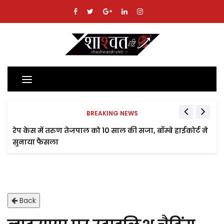
Toggle
navigation
BREAKING NEWS
रेप केस में तरुण तेजपाल को 10 साल की सजा, बॉम्बे हाईकोर्ट ने
सुनाया फैसला
Back