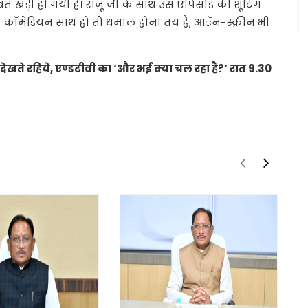
त खड़ी हो गयी है। राजू जी के साथ उस एपिसोड की शूटिंग
ाॅमेडियन साथ हों तो धमाल होना तय है, आॅन-स्क्रीन भी
 देखते रहिये, एण्डटीवी का ‘और भई क्या चल रहा है?‘ रात 9.30