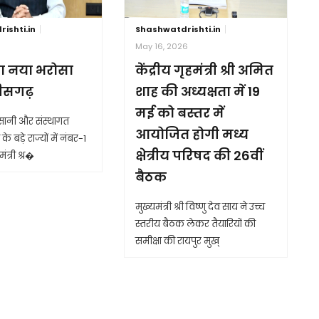
ishti.in
Shashwatdrishti.in
6
May 16, 2026
ा नया भरोसा
केंद्रीय गृहमंत्री श्री अमित
तीसगढ़
शाह की अध्यक्षता में 19
मई को बस्तर में
आसानी और संस्थागत
आयोजित होगी मध्य
के बड़े राज्यों में नंबर-1
क्षेत्रीय परिषद की 26वीं
ंत्री श्र�
बैठक
मुख्यमंत्री श्री विष्णु देव साय ने उच्च
स्तरीय बैठक लेकर तैयारियों की
समीक्षा की रायपुर मुख्