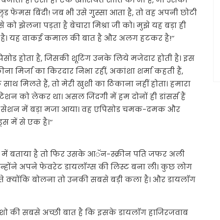
र्ड फेमस बिंदी! जब भी उसे गुुस्सा आता है, तो वह अपनी छोटी
े को झेलना पड़ता है बेचारा मिश्रा जी को। मुझे यह बड़ा ही
ीक है। यह वाकई कमाल की बात है और अलग हटकर है!‘‘
ड होता है, जिसकी शूटिंग उनके लिये मजेदार होती है। इस
कीना मिर्जा का किरदार निभा रहीं, अकांशा शर्मा कहती हैं,
 एक साथ मिलते हैं, तो मेरी खुशी का ठिकाना नहीं होता। हमारा
न को लेकर था। असल जिंदगी में हम दोनों ही डांसर्स हैं
्टिस सेशन में बड़ा मजा आया। वह एपिसोड चमक-दमक और
 में से एक है।‘‘
में बताया है तो फिर उसके आॅन-स्क्रीन पति जफर अली
उन्होंने अपने फेवरेट डायलाॅग्स की लिस्ट बना ली। कुछ लोग
सकते क्योंकि बोलना तो उनकी सबसे बड़ी कला है। और डायलाॅग
इस शो की सबसे अच्छी बात है कि इसके डायलाॅग हाजिरजवाब