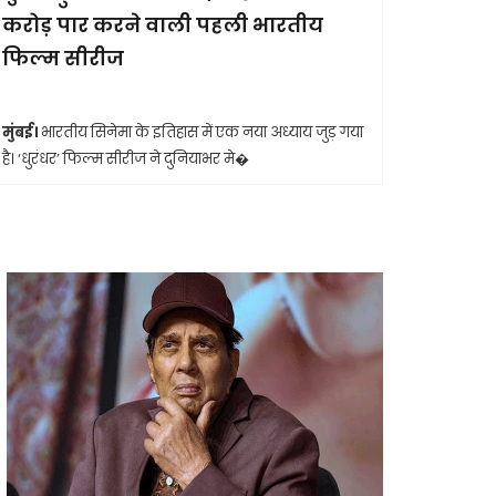
करोड़ पार करने वाली पहली भारतीय
आखिरी सा
फिल्म सीरीज
मुंबई।
मशहूर 
आशा भोसले का
मुंबई।
भारतीय सिनेमा के इतिहास में एक नया अध्याय जुड़ गया
है। ‘धुरंधर’ फिल्म सीरीज ने दुनियाभर मे�