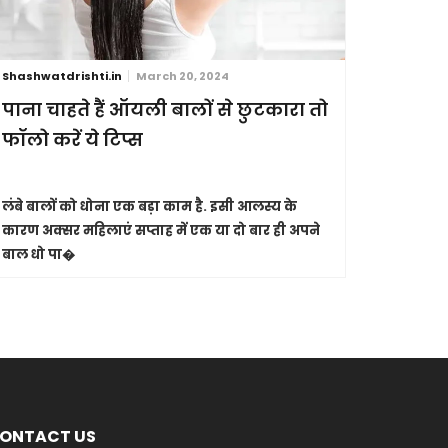
Shashwatdrishti.in
March 20, 2024
Shashwatdri
पाना चाहते हैं ऑयली बालों से छुटकारा तो
आंखें है
फॉलो करें ये टिप्स
इनकी ऐसे
लंबे बालों को धोना एक बड़ा काम है. इसी आलस्य के
कुदरत ने हम
कारण अक्सर महिलाएं सप्ताह में एक या दो बार ही अपने
करना हम सभी 
बाल धो पा�
तोहफे के त
ONTACT US