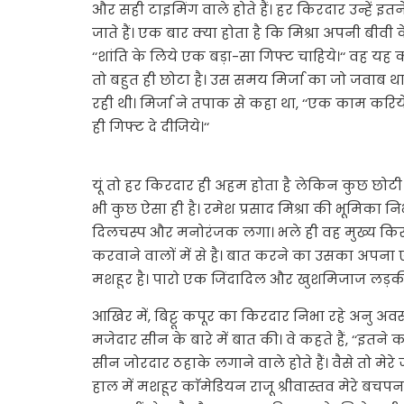
और सही टाइमिंग वाले होते हैं। हर किरदार उन्हें 
जाते हैं। एक बार क्या होता है कि मिश्रा अपनी बीवी
‘‘शांति के लिये एक बड़ा-सा गिफ्ट चाहिये।‘‘ वह यह
तो बहुत ही छोटा है। उस समय मिर्जा का जो जवाब था,
रही थी। मिर्जा ने तपाक से कहा था, ‘‘एक काम करिय
ही गिफ्ट दे दीजिये।‘‘
यूं तो हर किरदार ही अहम होता है लेकिन कुछ छोटी भ
भी कुछ ऐसा ही है। रमेश प्रसाद मिश्रा की भूमिका नि
दिलचस्प और मनोरंजक लगा। भले ही वह मुख्य किरदा
करवाने वालों में से है। बात करने का उसका अपन
मशहूर है। पारो एक जिंदादिल और खुशमिजाज लड़की ह
आखिर में, बिट्टू कपूर का किरदार निभा रहे अनु अव
मजेदार सीन के बारे में बात की। वे कहते हैं, ‘‘इतन
सीन जोरदार ठहाके लगाने वाले होते हैं। वैसे तो मेरे
हाल में मशहूर काॅमेडियन राजू श्रीवास्तव मेरे बचप