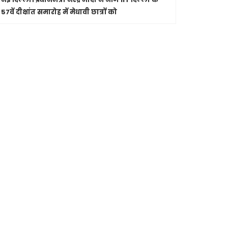
57वें दीक्षांत समारोह में मेधावी छात्रों को
नई दिल्ली।
रा
भागवत ने आज
संवाद किया।