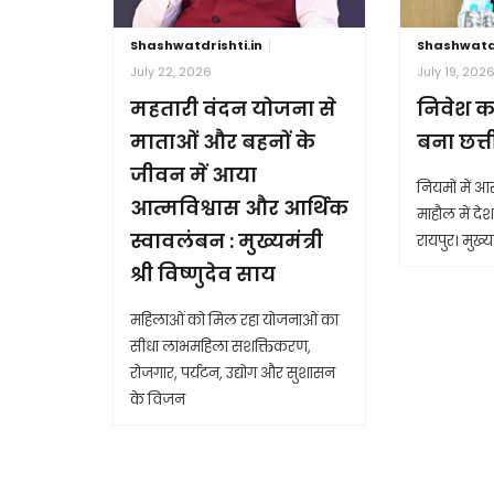
Shashwatdrishti.in
Shashwatdr
July 22, 2026
July 19, 202
महतारी वंदन योजना से
निवेश क
माताओं और बहनों के
बना छत्
जीवन में आया
नियमों में 
आत्मविश्वास और आर्थिक
माहौल में देश 
स्वावलंबन : मुख्यमंत्री
रायपुर। मुख्यम
श्री विष्णुदेव साय
महिलाओं को मिल रहा योजनाओं का
सीधा लाभमहिला सशक्तिकरण,
रोजगार, पर्यटन, उद्योग और सुशासन
के विजन