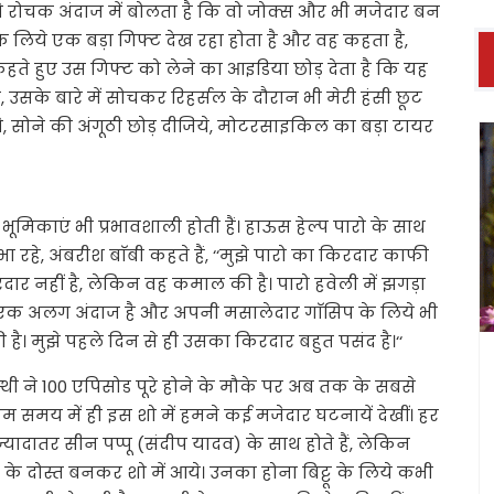
इतने रोचक अंदाज में बोलता है कि वो जोक्स और भी मजेदार बन
 के लिये एक बड़ा गिफ्ट देख रहा होता है और वह कहता है,
 कहते हुए उस गिफ्ट को लेने का आइडिया छोड़ देता है कि यह
 उसके बारे में सोचकर रिहर्सल के दौरान भी मेरी हंसी छूट
े, सोने की अंगूठी छोड़ दीजिये, मोटरसाइकिल का बड़ा टायर
ूमिकाएं भी प्रभावशाली होती हैं। हाऊस हेल्प पारो के साथ
भा रहे, अंबरीश बाॅबी कहते हैं, ‘‘मुझे पारो का किरदार काफी
र नहीं है, लेकिन वह कमाल की है। पारो हवेली में झगड़ा
ा एक अलग अंदाज है और अपनी मसालेदार गाॅसिप के लिये भी
ै। मुझे पहले दिन से ही उसका किरदार बहुत पसंद है।‘‘
स्थी ने 100 एपिसोड पूरे होने के मौके पर अब तक के सबसे
े कम समय में ही इस शो में हमने कई मजेदार घटनायें देखीं। हर
 ज्यादातर सीन पप्पू (संदीप यादव) के साथ होते हैं, लेकिन
न के दोस्त बनकर शो में आये। उनका होना बिट्टू के लिये कभी