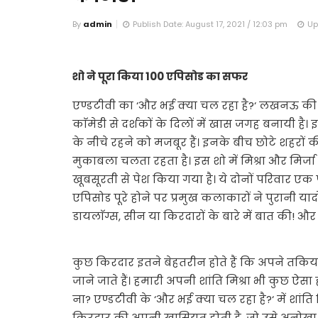
By
admin
Publish Date: August 17, 2021 / 12:03 pm
Up
शो ने पूरा किया 100 एपिसोड का सफर
एण्डटीवी का ‘और भई क्या चल रहा है?‘ लखनऊ की 
काॅमेडी से दर्शकों के दिलों में खास जगह बनायी 
के नीचे रहने को मजबूर हैं। इनके बीच छोटे शहरों
मुकाबला चलता रहता है। इस शो में मिश्रा और मिर्जा 
खूबसूरती से पेश किया गया है। ये दोनों परिवार एक 
एपिसोड पूरे होने पर प्रमुख कलाकारों ने पुरानी याद
डायलाॅग्स, सीन या किरदारों के बारे में बात की! और
कुछ किरदार इतने बेहतरीन होते हैं कि अपने तकि
जाने जाते हैं। हमारी अपनी शांति मिश्रा भी कुछ ऐस
ना? एण्डटीवी के ‘और भई क्या चल रहा है?‘ में शांति
किरदार की अपनी खासियत होती है, जो उसे अनोखा 