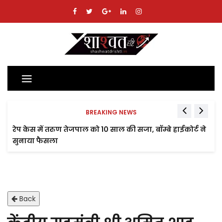
Toggle
navigation
BREAKING NEWS
रेप केस में तरुण तेजपाल को 10 साल की सजा, बॉम्बे हाईकोर्ट ने
सुनाया फैसला
Back