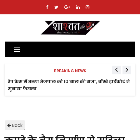
Toggle
navigation
BREAKING NEWS
रेप केस में तरुण तेजपाल को 10 साल की सजा, बॉम्बे हाईकोर्ट ने
सुनाया फैसला
Back