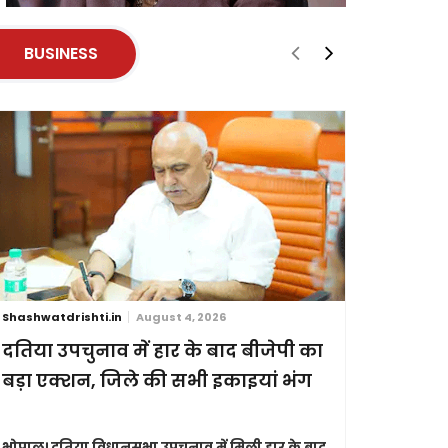
BUSINESS
Shashwatdrishti.in
August 4, 2026
Shashwatdri
दतिया उपचुनाव में हार के बाद बीजेपी का
जन्म और 
बड़ा एक्शन, जिले की सभी इकाइयां भंग
विधेयक र
भोपाल।
दतिया विधानसभा उपचुनाव में मिली हार के बाद
नई दिल्ली।
स