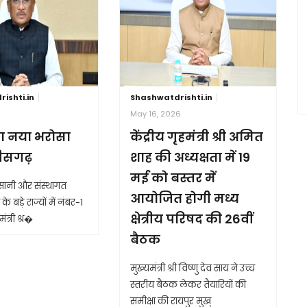
ishti.in
Shashwatdrishti.in
6
May 16, 2026
ा नया भरोसा
केंद्रीय गृहमंत्री श्री अमित
तीसगढ़
शाह की अध्यक्षता में 19
मई को बस्तर में
आसानी और संस्थागत
आयोजित होगी मध्य
के बड़े राज्यों में नंबर-1
क्षेत्रीय परिषद की 26वीं
ंत्री श्र�
बैठक
मुख्यमंत्री श्री विष्णु देव साय ने उच्च
स्तरीय बैठक लेकर तैयारियों की
समीक्षा की रायपुर मुख्