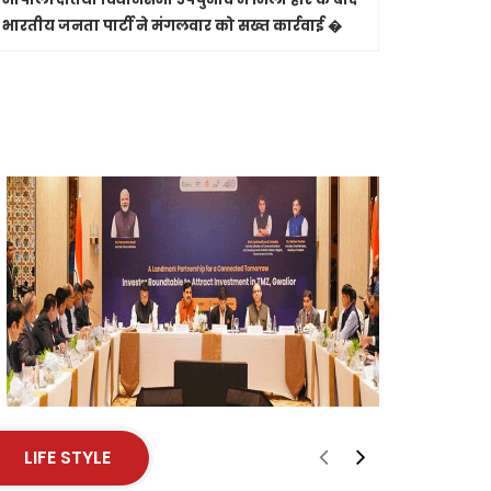
भारतीय जनता पार्टी ने मंगलवार को सख्त कार्रवाई �
और मृत्यु प
से पास �
LIFE STYLE