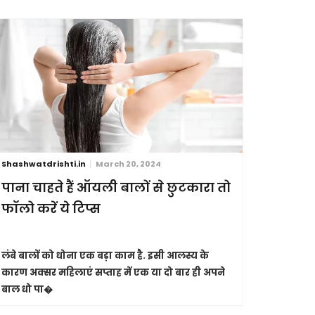
Shashwatdrishti.in
March 20, 2024
Shashwatdri
पाना चाहते हैं ऑयली बालों से छुटकारा तो
आंखें है
फॉलो करें ये टिप्स
इनकी ऐसे
लंबे बालों को धोना एक बड़ा काम है. इसी आलस्य के
कुदरत ने हम
कारण अक्सर महिलाएं सप्ताह में एक या दो बार ही अपने
करना हम सभी 
बाल धो पा�
तोहफे के त