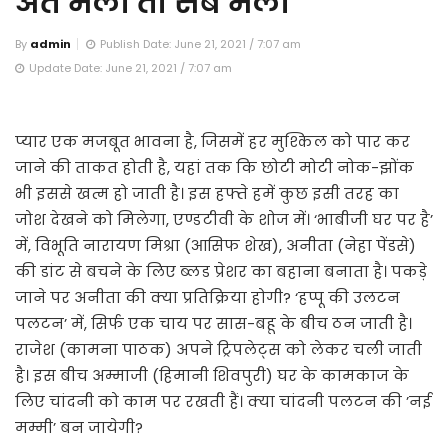
अंत भला तो सब भला
By
admin
Publish Date: June 21, 2021 / 7:07 am
Update Date: June 21, 2021 / 7:07 am
प्यार एक मजबूत भावना है, जिसमें हर मुश्किल को पार कर
जाने की ताकत होती है, यहां तक कि छोटी मोटी नोक-झोंक
भी इससे खत्म हो जाती है। इस हफ्ते हमें कुछ इसी तरह का
जोश देखने को मिलेगा, एण्डटीवी के शोज में। ‘भाबीजी घर पर है’
में, विभूति नारायण मिश्रा (आसिफ शेख), अनीता (नेहा पेंडसे)
की डांट से बचने के लिए ब्लड प्रेशर का बहाना बनाता है। पकड़े
जाने पर अनीता की क्या प्रतिक्रिया होगी? ‘हप्पू की उलटन
पलटन’ में, सिर्फ एक चाय पर सास-बहू के बीच ठन जाती है।
राजेश (कामना पाठक) अपने ट्रिपलेट्स को लेकर चली जाती
है। इस बीच अम्माजी (हिमानी शिवपुरी) घर के कामकाज के
लिए चांदनी को काम पर रखती हैं। क्या चांदनी पलटन की ’नई
मम्मी’ बन जायेगी?