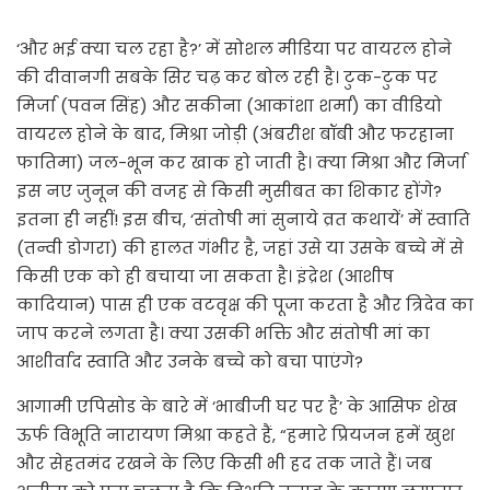
‘और भई क्या चल रहा है?’ में सोशल मीडिया पर वायरल होने
की दीवानगी सबके सिर चढ़ कर बोल रही है। टुक-टुक पर
मिर्जा (पवन सिंह) और सकीना (आकांशा शर्मा) का वीडियो
वायरल होने के बाद, मिश्रा जोड़ी (अंबरीश बॉबी और फरहाना
फातिमा) जल-भून कर खाक हो जाती है। क्या मिश्रा और मिर्जा
इस नए जुनून की वजह से किसी मुसीबत का शिकार होंगे?
इतना ही नहीं! इस बीच, ‘संतोषी मां सुनाये व्रत कथायें’ में स्वाति
(तन्वी डोगरा) की हालत गंभीर है, जहां उसे या उसके बच्चे में से
किसी एक को ही बचाया जा सकता है। इंद्रेश (आशीष
कादियान) पास ही एक वटवृक्ष की पूजा करता है और त्रिदेव का
जाप करने लगता है। क्या उसकी भक्ति और संतोषी मां का
आशीर्वाद स्वाति और उनके बच्चे को बचा पाएंगे?
आगामी एपिसोड के बारे में ‘भाबीजी घर पर है’ के आसिफ शेख
ऊर्फ विभूति नारायण मिश्रा कहते हैं, “हमारे प्रियजन हमें खुश
और सेहतमंद रखने के लिए किसी भी हद तक जाते हैं। जब