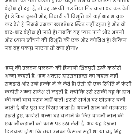
अनीता को पता चलता है कि विभूति तनाव के कारण लगातार
बेहोश हो रहा है, तो वह उसकी गलतियां गिनवाना बंद कर देती
है। लेकिन दूसरी ओर, तिवारी जी विभूति को कई बार भावुक
कर देते हैं जिससे उसका ब्लडप्रेशर स्थिर नहीं रहता है और वो
बार-बार बेहोश हो जाते है। जबकि यह प्यार पाने और अपनी
ओर ध्यान खींचने की विभूति की एक और कोशिश है। लेकिन
जब वह पकड़ा जाएगा तो क्या होगा?
‘हप्पू की उलटन पलटन‘ की हिमानी शिवपुरी ऊर्फ कटोरी
अम्मा कहती हैं, “हम अक्सर हाउसवाइव्स का महत्व नहीं
समझते और उन्हें हल्के में ले लेते हैं। ऐसी ही एक स्थिति में फंसी
कटोरी अम्मा राजेश से लड़ती है, क्योंकि उसे उसकी बहू के हाथ
की बनी चाय पसंद नहीं आती। इससे राजेश घर छोड़कर चली
जाती है और पूरा घर बिखर जाता है। अपनी शान को बरकरार
रखते हुए, कटोरी अम्मा घर चलाने के लिए चांदनी नाम की
एक नौकरानी को काम पर रख लेती है। अब यह देखना
दिलचस्प होगा कि क्या उनका फैसला सही था या यह सिंह