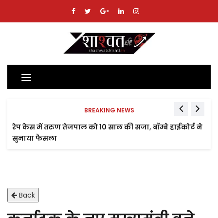
Toggle
navigation
BREAKING NEWS
रेप केस में तरुण तेजपाल को 10 साल की सजा, बॉम्बे हाईकोर्ट ने
सुनाया फैसला
Back