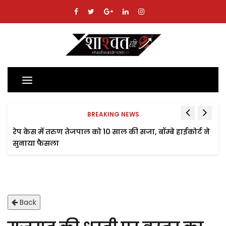
Toggle
navigation
BREAKING NEWS
रेप केस में तरुण तेजपाल को 10 साल की सजा, बॉम्बे हाईकोर्ट ने
सुनाया फैसला
Back