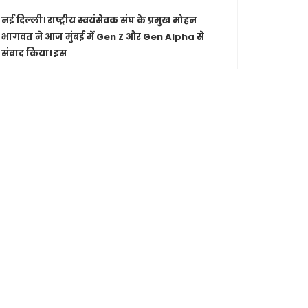
नई दिल्ली।
राष्ट्रीय स्वयंसेवक संघ के प्रमुख मोहन
पारंपरिक सं
भागवत ने आज मुंबई में Gen Z और Gen Alpha से
सांस्कृतिक 
संवाद किया। इस
Shashwatdri
मध्यप्रदेश
जा रहे कार
मुख्यमंत्री ड
से की चर्चा