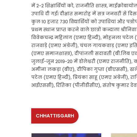
में 2-2 शिक्षार्थियों को, राजनीति शास्त्र, माईक्रोब
उपाधि दी गई। दीक्षांत समारोह में सत्र जनवरी से दिसम
कुल 10 हजार 730 विद्यार्थियों को उपाधियां और पत्रोप
प्रथम स्थान प्राप्त करने वाले छात्रों कन्दाला श्री
विवेकचन्द्र महिलांग (एमए हिन्दी), मोहनला पटे
राजवाड़े (एमए अंग्रेजी), चंचल गायकवाड़ (एमए इतिहास
(एमए समाजशास्त्र), दीपांजली सदावती (बी.लिब एव
जुलाई-जून 2019-20 में डोलेश्वरी (एमए राजनीति)
अमीना लकड़ा (बीए), दीपिका गुप्ता (बीएससी), ढालेन्द
पटेल (एमए हिन्दी), प्रियंका साहू (एमए अंग्रेजी), र
आईएससी), रितिका (पीजीडीसीए), संतोष कुमार देवा
CHHATTISGARH