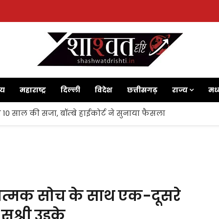
ाय
महाराष्ट्र
दिल्ली
विदेश
छत्तीसगढ़
राज्य
मध्
 10 साल की सजा, बॉम्बे हाईकोर्ट ने सुनाया फैसला
रात्मक सोच के साथ एक-दूसरे
सुश्री उइके