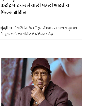
करोड़ पार करने वाली पहली भारतीय
आखिरी सा
फिल्म सीरीज
मुंबई।
मशहूर 
आशा भोसले का
मुंबई।
भारतीय सिनेमा के इतिहास में एक नया अध्याय जुड़ गया
है। ‘धुरंधर’ फिल्म सीरीज ने दुनियाभर मे�