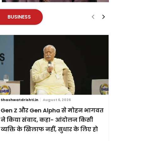
BUSINESS
Shashwatdrishti.in
August 6, 2026
Shashwatdri
Gen Z और Gen Alpha से मोहन भागवत
ब्रिक्स स
ने किया संवाद, कहा- आंदोलन किसी
छह देशों
व्यक्ति के खिलाफ नहीं, सुधार के लिए हो
प्रदर्शन