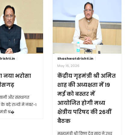
ishti.in
Shashwatdrishti.in
6
May 16, 2026
ा नया भरोसा
केंद्रीय गृहमंत्री श्री अमित
तीसगढ़
शाह की अध्यक्षता में 19
मई को बस्तर में
आसानी और संस्थागत
आयोजित होगी मध्य
के बड़े राज्यों में नंबर-1
क्षेत्रीय परिषद की 26वीं
ंत्री श्र�
बैठक
मुख्यमंत्री श्री विष्णु देव साय ने उच्च