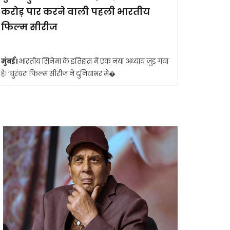
करोड़ पार करने वाली पहली भारतीय
आखिरी सा
फिल्म सीरीज
मुंबई।
मशहूर 
आशा भोसले का
मुंबई।
भारतीय सिनेमा के इतिहास में एक नया अध्याय जुड़ गया
है। ‘धुरंधर’ फिल्म सीरीज ने दुनियाभर मे�
Shashwatdrishti.in
Shashwatdrishti.in
May 15, 2026
May 2, 2026