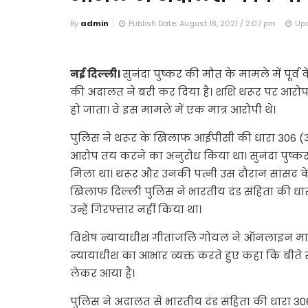
By
admin
Publish Date: August 18, 2021 / 2:07 pm
Upd
नई दिल्ली।
सुनंदा पुष्कर की मौत के मामले में पूर्व क
की अदालत ने बरी कर दिया है। शशि थरूर पर आरोप
हो जाता। वे इस मामले में एक मात्र आरोपी थे।
पुलिस ने थरूर के खिलाफ आईपीसी की धारा 306 (आ
आरोप तय करने का अनुरोध किया था। सुनंदा पुष्
मिला था। थरूर और उनकी पत्नी उस दौरान सांसद के ब
खिलाफ दिल्ली पुलिस ने भारतीय दंड संहिता की ध
उन्हें गिरफ्तार नहीं किया था।
विशेष न्यायाधीश गीतांजलि गोयल ने ऑनलाइन माध्
न्यायाधीश का आभार व्यक्त करते हुए कहा कि बीते साढ
लेकर आया है।
पुलिस ने अदालत से भारतीय दंड संहिता की धारा 306