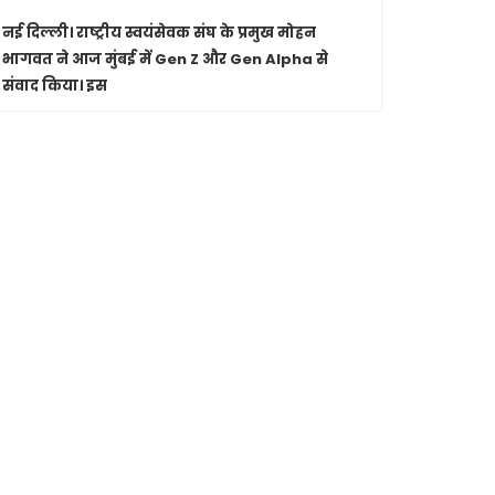
नई दिल्ली।
राष्ट्रीय स्वयंसेवक संघ के प्रमुख मोहन
पारंपरिक सं
भागवत ने आज मुंबई में Gen Z और Gen Alpha से
सांस्कृतिक 
संवाद किया। इस
Shashwatdri
मध्यप्रदेश
जा रहे कार
मुख्यमंत्री ड
से की चर्चा