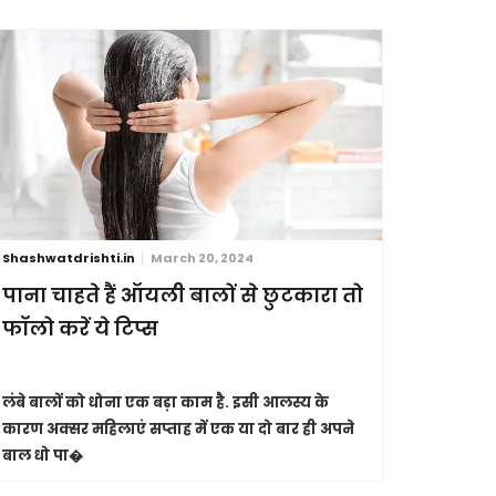
Shashwatdrishti.in
March 20, 2024
Shashwatdri
पाना चाहते हैं ऑयली बालों से छुटकारा तो
आंखें है
फॉलो करें ये टिप्स
इनकी ऐसे
लंबे बालों को धोना एक बड़ा काम है. इसी आलस्य के
कुदरत ने हम
कारण अक्सर महिलाएं सप्ताह में एक या दो बार ही अपने
करना हम सभी 
बाल धो पा�
तोहफे के त