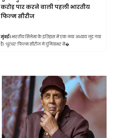
करोड़ पार करने वाली पहली भारतीय
आखिरी सा
फिल्म सीरीज
मुंबई।
मशहूर 
आशा भोसले का
मुंबई।
भारतीय सिनेमा के इतिहास में एक नया अध्याय जुड़ गया
है। ‘धुरंधर’ फिल्म सीरीज ने दुनियाभर मे�