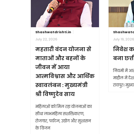
Shashwatdrishti.in
Shashwatdr
July 22, 2026
July 19, 202
महतारी वंदन योजना से
निवेश क
माताओं और बहनों के
बना छत्
जीवन में आया
नियमों में 
आत्मविश्वास और आर्थिक
माहौल में देश 
स्वावलंबन : मुख्यमंत्री
रायपुर। मुख्यम
श्री विष्णुदेव साय
महिलाओं को मिल रहा योजनाओं का
सीधा लाभमहिला सशक्तिकरण,
रोजगार, पर्यटन, उद्योग और सुशासन
के विजन