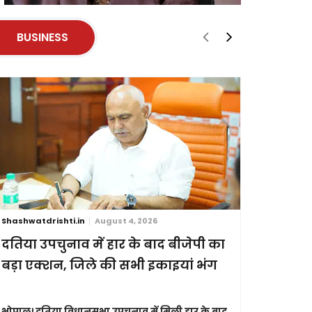
BUSINESS
Shashwatdrishti.in
August 4, 2026
Shashwatdri
दतिया उपचुनाव में हार के बाद बीजेपी का
जन्म और 
बड़ा एक्शन, जिले की सभी इकाइयां भंग
विधेयक र
भोपाल।
दतिया विधानसभा उपचुनाव में मिली हार के बाद
नई दिल्ली।
स