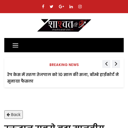
Toggle
navigation
BREAKING NEWS
रेप केस में तरुण तेजपाल को 10 साल की सजा, बॉम्बे हाईकोर्ट ने
सुनाया फैसला
Back