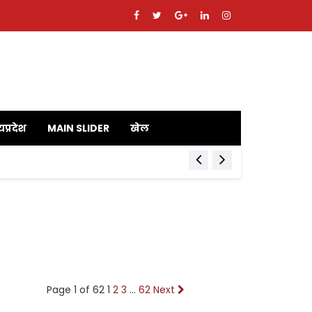
यप्रदेश
MAIN SLIDER
खेल
Page 1 of 62
1
2
3
…
62
Next