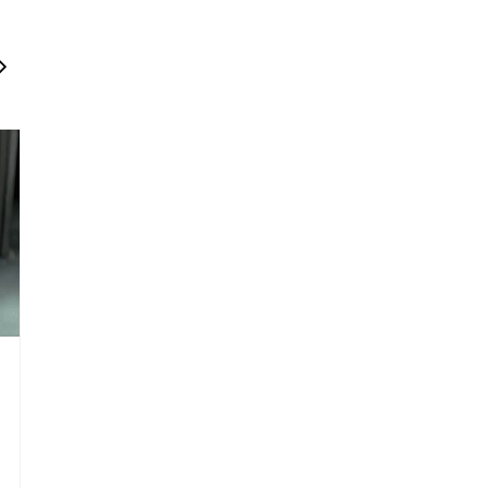
Shashwatdrishti.in
April 12, 2026
Shashw
नहीं रहीं आशा भोसले, 92 की उम्र में ली
मुंब
आखिरी सांस, कल होगा अंतिम संस्कार
को क