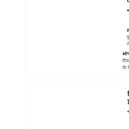
a
र
क
ज
भो
दिवस
के 