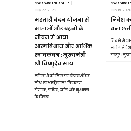
Shashwatdrishti.in
Shashwatdr
July 22, 2026
July 19, 202
महतारी वंदन योजना से
निवेश क
माताओं और बहनों के
बना छत्
जीवन में आया
नियमों में 
आत्मविश्वास और आर्थिक
माहौल में देश 
स्वावलंबन : मुख्यमंत्री
रायपुर। मुख्यम
श्री विष्णुदेव साय
महिलाओं को मिल रहा योजनाओं का
सीधा लाभमहिला सशक्तिकरण,
रोजगार, पर्यटन, उद्योग और सुशासन
के विजन