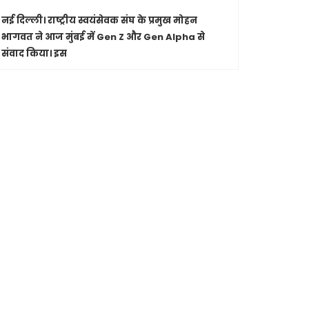
नई दिल्ली।
राष्ट्रीय स्वयंसेवक संघ के प्रमुख मोहन
पारंपरिक सं
भागवत ने आज मुंबई में Gen Z और Gen Alpha से
सांस्कृतिक 
संवाद किया। इस
Shashwatdri
मध्यप्रदेश
जा रहे कार
मुख्यमंत्री ड
से की चर्चा