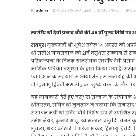
By
admin
Publish Date: August 13, 2021 / 2:38 pm
Upd
स्वर्गीय श्री देवी प्रसाद चौबे की 45 वीं पुण्य तिथि 
रायपुर।
मुख्यमंत्री श्री भूपेश बघेल 14 अगस्त को अ
श्री सतीश जायसवाल को 21वें वसुंधरा सम्मान से स
परिकल्पना के विनम्र ग्रामसेवक स्वर्गीय देवी प्र
मासिक पत्रिका वसुंधरा के द्वारा किया गया है। संस्
फाउंडेशन के सहयोग से आयोजित इस समारोह की अध्यक
डॉ. हिमांशु द्विवेदी समारोह को मुख्य वक्ता के तौर पर
यह जानकारी देते हुए वसुंधरा सम्मान के संयोजक श्
श्रीवास्तव, सचिव श्री मुमताज ने बताया कि समारोह में 
संसाधन मंत्री श्री रविंद्र चौबे विशेष रुप से उपस्थित 
रमेश नैयर, कुमार साहू, श्यामलाल चतुर्वेदी, बसंत 
शुक्ला, शरद कोठारी, गिरिजा शंकर, हिमांशु द्विवेदी