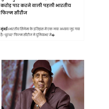
करोड़ पार करने वाली पहली भारतीय
आखिरी सा
फिल्म सीरीज
मुंबई।
मशहूर 
आशा भोसले का
मुंबई।
भारतीय सिनेमा के इतिहास में एक नया अध्याय जुड़ गया
है। ‘धुरंधर’ फिल्म सीरीज ने दुनियाभर मे�