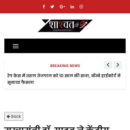
Toggle
navigation
BREAKING NEWS
रेप केस में तरुण तेजपाल को 10 साल की सजा, बॉम्बे हाईकोर्ट ने
सुनाया फैसला
Back