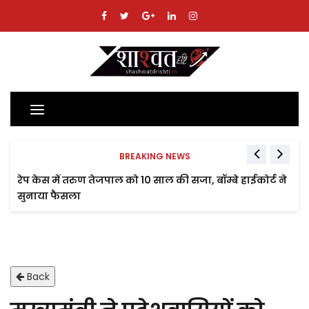
Toggle
navigation
BREAKING NEWS
रेप केस में तरुण तेजपाल को 10 साल की सजा, बॉम्बे हाईकोर्ट ने
सुनाया फैसला
Back