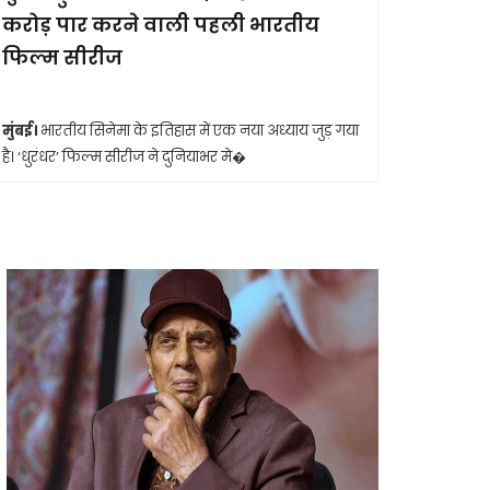
करोड़ पार करने वाली पहली भारतीय
आखिरी सा
फिल्म सीरीज
मुंबई।
मशहूर 
आशा भोसले का
मुंबई।
भारतीय सिनेमा के इतिहास में एक नया अध्याय जुड़ गया
है। ‘धुरंधर’ फिल्म सीरीज ने दुनियाभर मे�