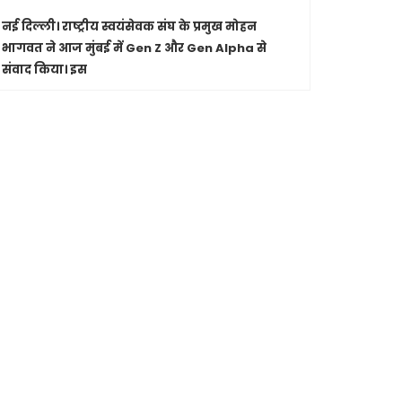
से मुख्यमंत्री श्री विष�
नई दिल्ली।
राष्ट्रीय स्वयंसेवक संघ के प्रमुख मोहन
पारंपरिक सं
भागवत ने आज मुंबई में Gen Z और Gen Alpha से
सांस्कृतिक 
संवाद किया। इस
Shashwatdri
मध्यप्रदेश
जा रहे कार
मुख्यमंत्री ड
से की चर्चा