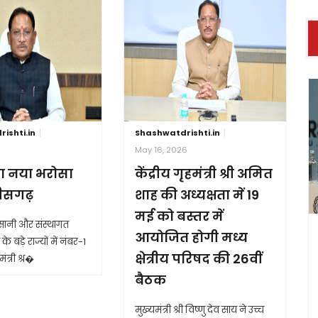
ishti.in
Shashwatdrishti.in
6
May 16, 2026
ा नया भरोसा
केंद्रीय गृहमंत्री श्री अमित
तीसगढ़
शाह की अध्यक्षता में 19
मई को बस्तर में
आसानी और संस्थागत
आयोजित होगी मध्य
के बड़े राज्यों में नंबर-1
क्षेत्रीय परिषद की 26वीं
ंत्री श्र�
बैठक
मुख्यमंत्री श्री विष्णु देव साय ने उच्च