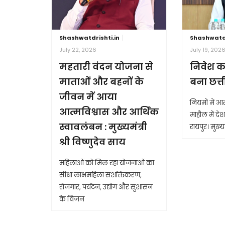
Shashwatdrishti.in
Shashwatdr
July 22, 2026
July 19, 202
महतारी वंदन योजना से
निवेश क
माताओं और बहनों के
बना छत्
जीवन में आया
नियमों में 
आत्मविश्वास और आर्थिक
माहौल में देश 
स्वावलंबन : मुख्यमंत्री
रायपुर। मुख्यम
श्री विष्णुदेव साय
महिलाओं को मिल रहा योजनाओं का
सीधा लाभमहिला सशक्तिकरण,
रोजगार, पर्यटन, उद्योग और सुशासन
के विजन