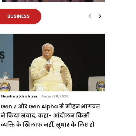
BUSINESS
Shashwatdrishti.in
August 6, 2026
Shashwatdri
Gen Z और Gen Alpha से मोहन भागवत
ब्रिक्स स
ने किया संवाद, कहा- आंदोलन किसी
छह देशों
व्यक्ति के खिलाफ नहीं, सुधार के लिए हो
प्रदर्शन