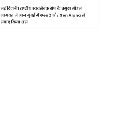
नई दिल्ली।
राष्ट्रीय स्वयंसेवक संघ के प्रमुख मोहन
पारंपरिक सं
भागवत ने आज मुंबई में Gen Z और Gen Alpha से
सांस्कृतिक 
संवाद किया। इस
Shashwatdri
मध्यप्रदेश
जा रहे कार
मुख्यमंत्री ड
से की चर्चा