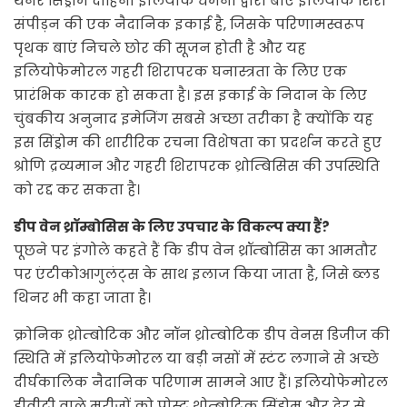
थर्नर सिंड्रोम दाहिनी इलियाक धमनी द्वारा बाएं इलियाक शिरा
संपीड़न की एक नैदानिक ​​इकाई है, जिसके परिणामस्वरूप
पृथक बाएं निचले छोर की सूजन होती है और यह
इलियोफेमोरल गहरी शिरापरक घनास्त्रता के लिए एक
प्रारंभिक कारक हो सकता है। इस इकाई के निदान के लिए
चुंबकीय अनुनाद इमेजिंग सबसे अच्छा तरीका है क्योंकि यह
इस सिंड्रोम की शारीरिक रचना विशेषता का प्रदर्शन करते हुए
श्रोणि द्रव्यमान और गहरी शिरापरक थ्रोम्बिसिस की उपस्थिति
को रद्द कर सकता है।
डीप वेन थ्रॉम्बोसिस के लिए उपचार के विकल्प क्या हैं?
पूछने पर इंगोले कहते हैं कि डीप वेन थ्रॉम्बोसिस का आमतौर
पर एंटीकोआगुलंट्स के साथ इलाज किया जाता है, जिसे ब्लड
थिनर भी कहा जाता है।
क्रोनिक थ्रोम्बोटिक और नॉन थ्रोम्बोटिक डीप वेनस डिजीज की
स्थिति में इलियोफेमोरल या बड़ी नसों में स्टंट लगाने से अच्छे
दीर्घकालिक नैदानिक ​​परिणाम सामने आए हैं। इलियोफेमोरल
डीवीटी वाले मरीजों को पोस्ट थ्रोम्बोटिक सिंड्रोम और देर से