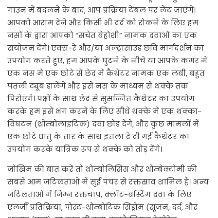
गाउन में बदलने के बाद, आप प्रक्रिया टेबल पर लेट जाएंगे।
आपको आराम देने और किसी भी दर्द को रोकने के लिए हम
नसों के द्वारा आपको “सचेत बेहोशी” नामक दवाओं का एक
संयोजन देंगे। एक्स-रे और/या अल्ट्रासाउंड छवि मार्गदर्शन का
उपयोग करते हुए, हम आपके घुटने के नीचे या आपके कमर में
एक नस में एक छोटे से छेद में कैथेटर नामक एक लंबी, बहुत
पतली ट्यूब डालेंगे और इसे नस के माध्यम से थक्के तक
पिरोएंगे। पक्षों के साथ छेद से सुसज्जित कैथेटर का उपयोग
करके हम इसे भंग करने के लिए सीधे थक्के में एक थक्का-
विघटन (थ्रोम्बोलाइटिक) दवा छोड़ देंगे, और कुछ मामलों में
एक छोटे धातु के तार के साथ इत्तला दे दी गई कैथेटर का
उपयोग करके यांत्रिक रूप से थक्के को तोड़ देंगे।
जोखिम की बात करें तो थ्रोम्बोलिसिस और थ्रोम्बेक्टोमी की
सबसे आम जटिलताओं में सुई पंचर से रक्तस्राव शामिल है। अन्य
जटिलताओं में निम्न रक्तचाप, क्लॉट-बस्टिंग दवा के लिए
एलर्जी प्रतिक्रिया, पोस्ट-थ्रोम्बोटिक सिंड्रोम (सूजन, दर्द, और