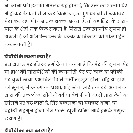
ना जाना पड़े। इसका मतलब यह होता है कि रक्त का थक्का पैर
से होकर फेफड़ों में जाकर किसी महत्वपूर्ण धमनी में रूकावट
पैदा कर रहा हो। जब एक थक्का बनता है, तो यह शिरा के आस-
पास के क्षेत्रों तक फैल सकता है, जिससे एक स्थानीय सूजन हो
सकती है जो अतिरिक्त रक्त के थक्के के विकास को प्रोत्साहित
कर सकती है।
डीवीटी के लक्षण क्या हैं?
इस सवाल पर डॉक्टर इंगोले का कहना है कि पैर की सूजन, पैर
या हाथ की मांसपेशियों की कमजोरी, पैर पर लाल या फीकी
पड़ चुकी त्वचा, प्रभावित पैर में गर्मी महसूस होना, बाँह या हाथ
की सूजन, नीले रंग का धब्बा, बाँह से कलाई तक दर्द, अचानक
सांस की तकलीफ, सीने में दर्द या बेचैनी जो गहरी सांस लेने या
खांसने पर बढ़ जाती है, सिर चकराना या चक्कर आना, या
बेहोशी महसूस होना. तेज पल्स, खूनी खाँसी आदि इसके प्रमुख
लक्षण हैं।
डीवीटी का क्या कारण है?