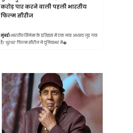
करोड़ पार करने वाली पहली भारतीय
आखिरी सा
फिल्म सीरीज
मुंबई।
मशहूर 
आशा भोसले का
मुंबई।
भारतीय सिनेमा के इतिहास में एक नया अध्याय जुड़ गया
है। ‘धुरंधर’ फिल्म सीरीज ने दुनियाभर मे�
Shashwatdrishti.in
Shashwatdrishti.in
May 15, 2026
May 2, 2026
जहां कभी एम्बुलेंस
छत्तीसगढ़ के कांकेर में
पहुंचना भी सपना था,
आईईडी ब्लास्ट, डीआरज