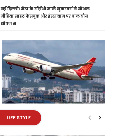
भारतीय जनता
नई दिल्ली।
मेटा के सीईओ मार्क जुकरबर्ग ने सोशल
मीडिया साइट फेसबुक और इंस्टाग्राम पर बाल यौन
शोषण स
LIFE STYLE