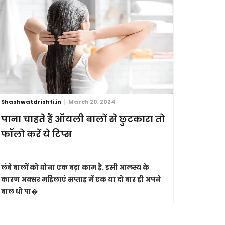
Shashwatdrishti.in
March 20, 2024
Shashwatdri
पाना चाहते हैं ऑयली बालों से छुटकारा तो
आंखें है
फॉलो करें ये टिप्स
इनकी ऐसे
लंबे बालों को धोना एक बड़ा काम है. इसी आलस्य के
कुदरत ने हम
कारण अक्सर महिलाएं सप्ताह में एक या दो बार ही अपने
करना हम सभी 
बाल धो पा�
तोहफे के त