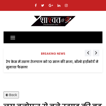
Toggle
navigation
BREAKING NEWS
रेप केस में तरुण तेजपाल को 10 साल की सजा, बॉम्बे हाईकोर्ट ने
सुनाया फैसला
Back