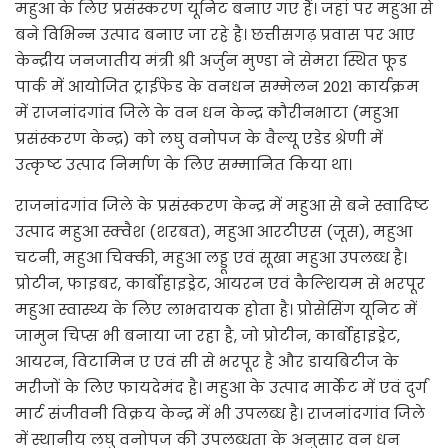
महुआ के लिए प्रसंस्करण यूनिट बनाए गए हैं। जहां पर महुआ से
बने विभिन्न उत्पाद बनाए जा रहे है। छत्तीसगढ़ प्रवास पर आए
केन्द्रीय जनजातीय मंत्री श्री अर्जुन मुण्डा ने सेमरा स्थित फूड
पार्क में आयोजित ट्राईफेड के वनधन सम्मेलन 2021 कार्यक्रम
में राजनांदगांव जिले के वन धन केन्द्र कौरीनभाटा (महुआ
प्रसंस्करण केन्द्र) को लघु वनोपज के वैल्यू एडेड श्रेणी में
उत्कृष्ट उत्पाद निर्माण के लिए सम्मानित किया था।
राजनांदगांव जिले के प्रसंस्करण केन्द्र में महुआ से बने स्वादिष्ट
उत्पाद महुआ स्क्वैश (शरबत), महुआ आरटीएस (जूस), महुआ
चटनी, महुआ चिक्की, महुआ लड्डू एवं सूखा महुआ उपलब्ध है।
प्रोटीन, फाइबर, कार्बोहाइड्रेट, आयरन एवं कैल्शियम से भरपूर
महुआ स्वास्थ्य के लिए लाभदायक होता है। प्रोसेसिंग यूनिट में
जामुन चिप्स भी बनाया जा रहा है, जो प्रोटीन, कार्बोहाइड्रेट,
आयरन, विटामिन ए एवं सी से भरपूर है और डायबिटीज के
मरीजों के लिए फायदेमंद है। महुआ के उत्पाद मार्केट में एवं दुर्ग
मार्ट संजीवनी विक्रय केन्द्र में भी उपलब्ध है। राजनांदगांव जिले
में स्थानीय लघु वनोपज की उपलब्धता के अनुसार वन धन