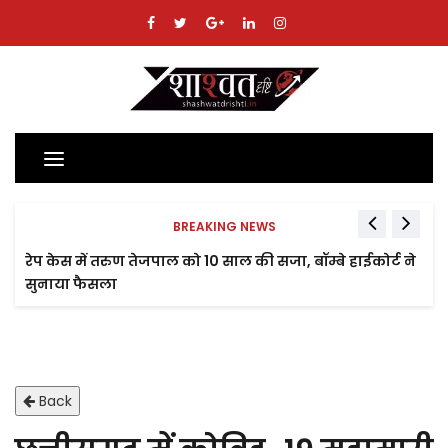
Toggle
navigation
BREAKING NEWS
रेप केस में तरुण तेजपाल को 10 साल की सजा, बॉम्बे हाईकोर्ट ने
सुनाया फैसला
Back