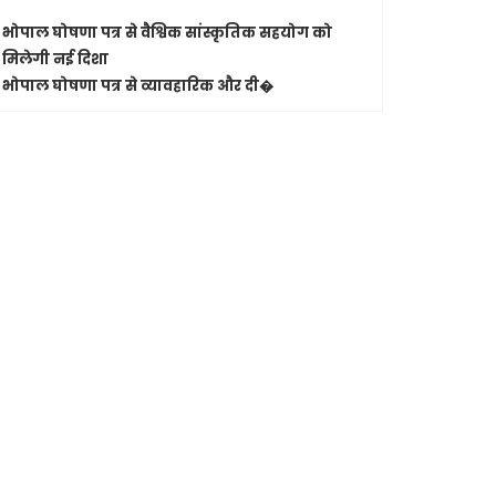
जबलपुर-कोलक
भोपाल घोषणा पत्र से वैश्विक सांस्कृतिक सहयोग को
भोपाल से र
मिलेगी नई दिशा
भोपाल घोषणा पत्र से व्यावहारिक और दी�
Shashwatdri
मुख्यमंत्
एनुअल इन्
भोपाल।
मुख्
मुख्यमंत्री न