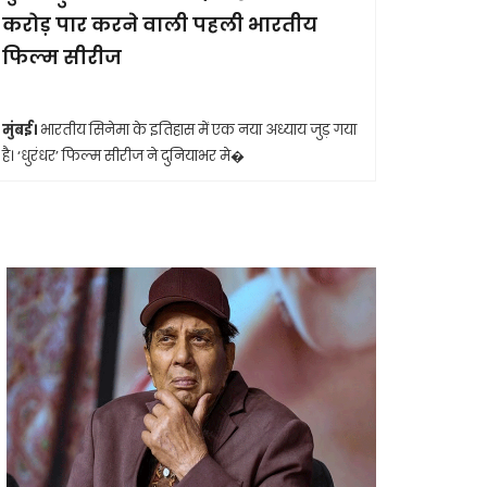
करोड़ पार करने वाली पहली भारतीय
आखिरी सा
फिल्म सीरीज
मुंबई।
मशहूर 
आशा भोसले का
मुंबई।
भारतीय सिनेमा के इतिहास में एक नया अध्याय जुड़ गया
है। ‘धुरंधर’ फिल्म सीरीज ने दुनियाभर मे�
Shashwatdrishti.in
Shashwatdrishti.in
May 15, 2026
May 2, 2026
जहां कभी एम्बुलेंस
छत्तीसगढ़ के कांकेर में