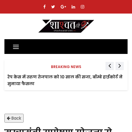
Toggle
navigation
BREAKING NEWS
रेप केस में तरुण तेजपाल को 10 साल की सजा, बॉम्बे हाईकोर्ट ने
सुनाया फैसला
Back