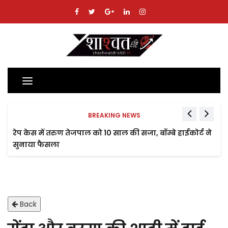
Toggle
navigation
BREAKING NEWS
रेप केस में तरुण तेजपाल को 10 साल की सजा, बॉम्बे हाईकोर्ट ने
सुनाया फैसला
Back