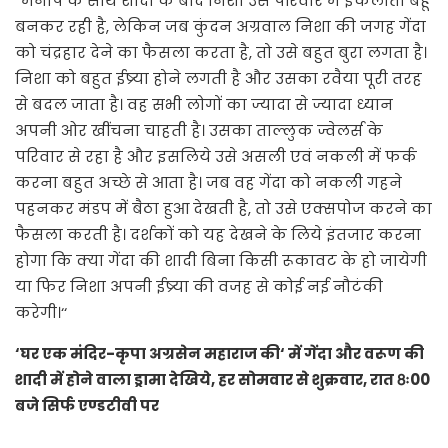
‘‘मनीष के साथ शादी के बाद निशा उस परिवार में इकलौती बहू
बनकर रही है, लेकिन जब कुंदन अग्रवाल निशा की जगह गेंदा
को चंद्रहार देने का फैसला करता है, तो उसे बहुत बुरा लगता है।
निशा को बहुत ईष्र्या होने लगती है और उसका रवैया पूरी तरह
से बदल जाता है। वह सभी लोगों का ज्यादा से ज्यादा ध्यान
अपनी ओर खींचना चाहती है। उसका ताल्लुक ज्वेलर्स के
परिवार से रहा है और इसलिये उसे असली एवं नकली में फर्क
करना बहुत अच्छे से आता है। जब वह गेंदा को नकली गहने
पहनकर मंडप में बैठा हुआ देखती है, तो उसे एक्सपोज करने का
फैसला करती है। दर्शकों को यह देखने के लिये इंतजार करना
होगा कि क्या गेंदा की शादी बिना किसी रूकावट के हो जायेगी
या फिर निशा अपनी ईष्र्या की वजह से कोई नई नौटंकी
करेगी।‘‘
‘घर एक मंदिर-कृपा अग्रसेन महाराज की‘ में गेंदा और वरूण की
शादी में होने वाला ड्रामा देखिये, हर सोमवार से शुक्रवार, रात 8ः00
बजे सिर्फ एण्डटीवी पर