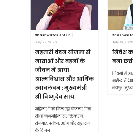
Shashwatdrishti.in
Shashwatdr
July 22, 2026
July 19, 202
महतारी वंदन योजना से
निवेश क
माताओं और बहनों के
बना छत्
जीवन में आया
नियमों में 
आत्मविश्वास और आर्थिक
माहौल में देश 
स्वावलंबन : मुख्यमंत्री
रायपुर। मुख्यम
श्री विष्णुदेव साय
महिलाओं को मिल रहा योजनाओं का
सीधा लाभमहिला सशक्तिकरण,
रोजगार, पर्यटन, उद्योग और सुशासन
के विजन