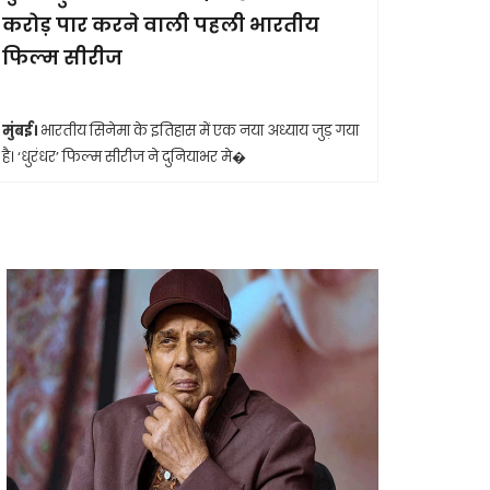
करोड़ पार करने वाली पहली भारतीय
आखिरी सा
फिल्म सीरीज
मुंबई।
मशहूर 
आशा भोसले का
मुंबई।
भारतीय सिनेमा के इतिहास में एक नया अध्याय जुड़ गया
है। ‘धुरंधर’ फिल्म सीरीज ने दुनियाभर मे�