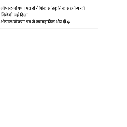
जबलपुर-कोलक
भोपाल घोषणा पत्र से वैश्विक सांस्कृतिक सहयोग को
भोपाल से र
मिलेगी नई दिशा
भोपाल घोषणा पत्र से व्यावहारिक और दी�
Shashwatdri
मुख्यमंत्
एनुअल इन्
भोपाल।
मुख्
मुख्यमंत्री न