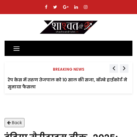
Toggle
navigation
BREAKING NEWS
रेप केस में तरुण तेजपाल को 10 साल की सजा, बॉम्बे हाईकोर्ट ने
सुनाया फैसला
Back