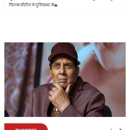
फिल्म सीरीज ने दुनियाभर मे�