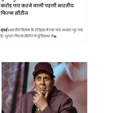
करोड़ पार करने वाली पहली भारतीय
आखिरी सा
फिल्म सीरीज
मुंबई।
मशहूर 
आशा भोसले का
मुंबई।
भारतीय सिनेमा के इतिहास में एक नया अध्याय जुड़ गया
है। ‘धुरंधर’ फिल्म सीरीज ने दुनियाभर मे�