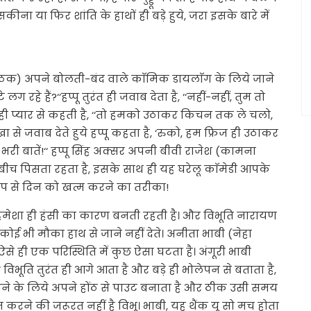
ना या फिर शांति के हाथों ही बड़े हुये, जरा इसके बारे में
ाठक) अपने बोलती-बंद वाले काॅमिक डायलाॅग के लिये जाने
ग रहे हैं?‘‘हप्पू तुरंत ही जवाब देता है, ‘‘नहीं-नहीं, तुम तो
ही प्यार से कहती है, ‘‘तो हमको उठाकर किचन तक ले चलो,
खा से जवाब देते हुये हप्पू कहता है, ‘रुको, हम फ्रिज ही उठाकर
ार भरी बातें!‘‘ हप्पू सिंह अक्सर अपनी बीवी राजेश (कामना
बीच पिसता रहता है, इसके साथ ही यह घरेलू काॅमेडी आपके
ूप से दिन को खत्म करने का तरीका!
 हमेशा ही हंसी का कारण बनती रहती है। और विभूति नारायण
ई भी मौका हाथ से जाने नहीं देते। अनीता भाबी (नेहा
से ही एक परिस्थिति में कुछ ऐसा घटता है। अंगूरी भाबी
!‘‘ विभूति तुरंत ही आगे आता है और बड़े ही भोलेपन से बताता है,
 दिखाने के लिये अपने होंठ से पाउट बनाता है और ठीक उसी समय
 करने की जरूरत नहीं है विभू। भाबी, यह थैंक यू सो मच होता