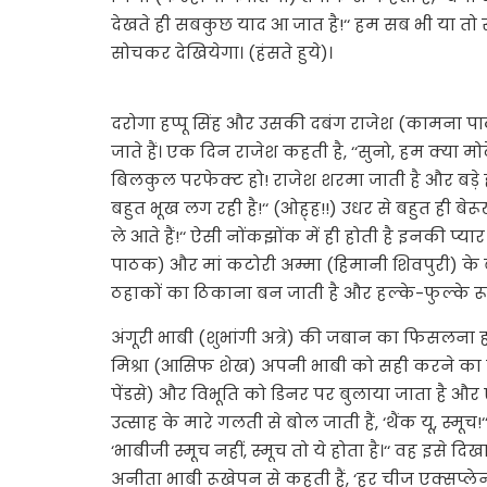
देखते ही सबकुछ याद आ जात है!‘‘ हम सब भी या तो सकी
सोचकर देखियेगा। (हंसते हुये)।
दरोगा हप्पू सिंह और उसकी दबंग राजेश (कामना प
जाते हैं। एक दिन राजेश कहती है, ‘‘सुनो, हम क्या मोटे ल
बिलकुल परफेक्ट हो! राजेश शरमा जाती है और बड़े 
बहुत भूख लग रही है!‘‘ (ओह्ह!!) उधर से बहुत ही बेरू
ले आते हैं!‘‘ ऐसी नोंकझोंक में ही होती है इनकी प्य
पाठक) और मां कटोरी अम्मा (हिमानी शिवपुरी) के 
ठहाकों का ठिकाना बन जाती है और हल्के-फुल्के र
अंगूरी भाबी (शुभांगी अत्रे) की जबान का फिसलना
मिश्रा (आसिफ शेख) अपनी भाबी को सही करने का को
पेंडसे) और विभूति को डिनर पर बुलाया जाता है और ऐ
उत्साह के मारे गलती से बोल जाती हैं, ‘थैंक यू, स्मूच
‘भाबीजी स्मूच नहीं, स्मूच तो ये होता है।‘‘ वह इसे
अनीता भाबी रूखेपन से कहती हैं, ‘हर चीज एक्सप्लेन