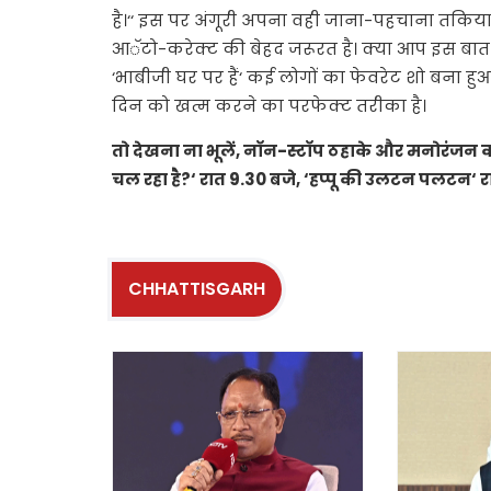
है।‘‘ इस पर अंगूरी अपना वही जाना-पहचाना तकियाकला
आॅटो-करेक्ट की बेहद जरूरत है। क्या आप इस बा
‘भाबीजी घर पर हैं‘ कई लोगों का फेवरेट शो बना ह
दिन को खत्म करने का परफेक्ट तरीका है।
तो देखना ना भूलें, नाॅन-स्टाॅप ठहाके और मनोरंजन का
चल रहा है?‘ रात 9.30 बजे, ‘हप्पू की उलटन पलटन‘ रा
CHHATTISGARH