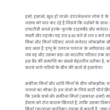
हंसो, हंसाओ, खुश हो जाओ! ‘इंटरनेशनल जोक डे‘ क
जवाब को याद कर रहे हैं जिसने कि दर्शकों के साथ
एण्डटीवी अपने हल्के-फुल्के टाइमबैंड और मजेदार 
मस्ती और ठहाके। यह रात 9.30 बजे से रात 11 बजे तक
मिश्रा और मिर्जा परिवार अपने मजेदार नोंकझोंक
बाद आता है ‘हप्पू के उलटन पलटन‘ के न्यौछावर-खोर, 
जब वह और उसका बड़ा-सा भारतीय परिवार एक साथ हो
इस बैंड की समाप्ति का सबसे बेहतरीन तरीका है, 
करने वाले पतियों के बीच की बातों से हंसायेगा।
सकीना मिर्जा और शांति मिर्जा के बीच नोंकझोंक, घम
लगाने का मौका है! इन दोनों के लिये सारी चीजें सि
कि उनके बच्चे भी! सकीना मिर्जा (आकांशा शर्मा) मां
ईनाम को रोज बादाम खिलाते हैं, ताकि उसका दिमाग
मिर्जा (फरहाना फातिमा) तपाक से कहती है, ‘‘क्या ब