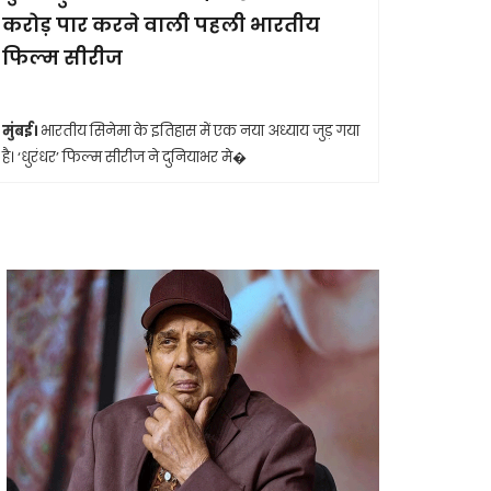
करोड़ पार करने वाली पहली भारतीय
आखिरी सा
फिल्म सीरीज
मुंबई।
मशहूर 
आशा भोसले का
मुंबई।
भारतीय सिनेमा के इतिहास में एक नया अध्याय जुड़ गया
है। ‘धुरंधर’ फिल्म सीरीज ने दुनियाभर मे�