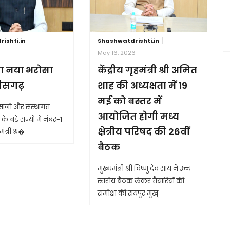
ishti.in
Shashwatdrishti.in
6
May 16, 2026
ा नया भरोसा
केंद्रीय गृहमंत्री श्री अमित
तीसगढ़
शाह की अध्यक्षता में 19
मई को बस्तर में
आसानी और संस्थागत
आयोजित होगी मध्य
के बड़े राज्यों में नंबर-1
क्षेत्रीय परिषद की 26वीं
ंत्री श्र�
बैठक
मुख्यमंत्री श्री विष्णु देव साय ने उच्च
स्तरीय बैठक लेकर तैयारियों की
समीक्षा की रायपुर मुख्