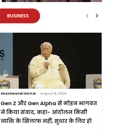
BUSINESS
Shashwatdrishti.in
August 6, 2026
Shashwatdri
Gen Z और Gen Alpha से मोहन भागवत
ब्रिक्स स
ने किया संवाद, कहा- आंदोलन किसी
छह देशों
व्यक्ति के खिलाफ नहीं, सुधार के लिए हो
प्रदर्शन