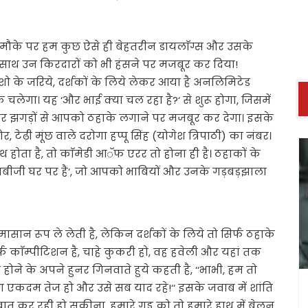
े मौके पर हम कुछ ऐसे ही बेहतरीन डायलाॅग्स और उसके
-साथ उन किरदारों को भी हंसने पर मजबूर कर दिया!
शो के जरिये, दर्शकों के लिये लेकर आया है अनलिमिटेड
 चलेगा। यह ‘और भाई क्या चल रहा है?‘ से शुरू होगा, जिसमें
 और झगड़ों से आपको ठहाके लगाने पर मजबूर कर देगा। इसके
टेढ़ी मूंछ वाले दरोगा हप्पू सिंह (योगेश त्रिपाठी) का नंबर।
ता है, तो काॅमेडी आॅफ एरर तो होना ही है। ठहाकों के
‘भाबीजी घर पर हैं‘, जो आपको भाबियों और उनके गड़बड़झाला
ासान रूप ले लेती है, लेकिन दर्शकों के लिये तो सिर्फ ठहाके
र्फ काॅम्पीटिशन है, चाहे कुकरी हो, वह हवेली और यहां तक
 होने के अपने हुनर गिनवाते हुये कहती है, ‘‘भाभी, हम तो
 एकदम तेज हो और उसे सब याद रहे!‘‘ इसके जवाब में शांति
ात कर रही हो सकीना, हमारे गुड्डू को तो हमारे हाथ में बेलन