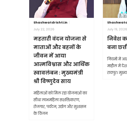
Shashwatdrishti.in
Shashwatdr
July 22, 2026
July 19, 202
महतारी वंदन योजना से
निवेश क
माताओं और बहनों के
बना छत्
जीवन में आया
नियमों में 
आत्मविश्वास और आर्थिक
माहौल में देश 
स्वावलंबन : मुख्यमंत्री
रायपुर। मुख्यम
श्री विष्णुदेव साय
महिलाओं को मिल रहा योजनाओं का
सीधा लाभमहिला सशक्तिकरण,
रोजगार, पर्यटन, उद्योग और सुशासन
के विजन