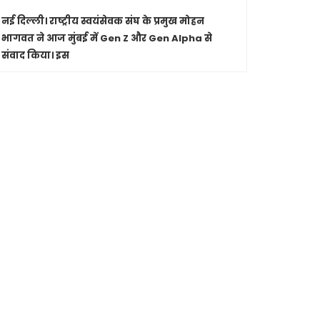
नई दिल्ली।
राष्ट्रीय स्वयंसेवक संघ के प्रमुख मोहन
पारंपरिक सं
भागवत ने आज मुंबई में Gen Z और Gen Alpha से
सांस्कृतिक 
संवाद किया। इस
Shashwatdri
मध्यप्रदेश
जा रहे कार
मुख्यमंत्री ड
से की चर्चा