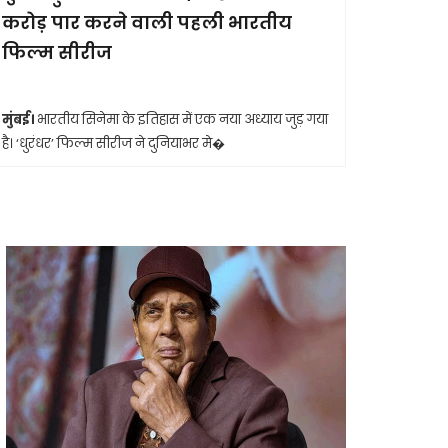
करोड़ पार करने वाली पहली भारतीय
आखिरी सा
फिल्म सीरीज
मुंबई।
मशहूर 
आशा भोसले का
मुंबई।
भारतीय सिनेमा के इतिहास में एक नया अध्याय जुड़ गया
है। ‘धुरंधर’ फिल्म सीरीज ने दुनियाभर मे�