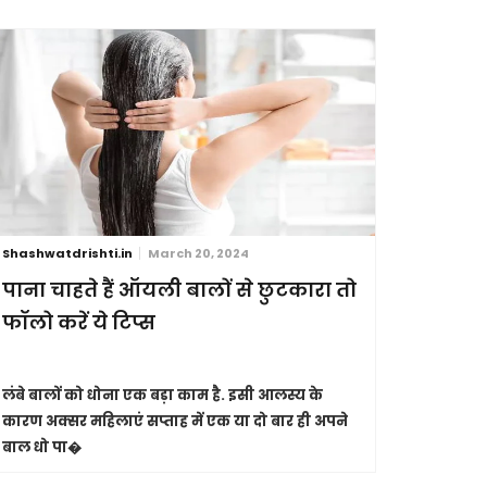
Shashwatdrishti.in
March 20, 2024
Shashwatdri
पाना चाहते हैं ऑयली बालों से छुटकारा तो
आंखें है
फॉलो करें ये टिप्स
इनकी ऐसे
लंबे बालों को धोना एक बड़ा काम है. इसी आलस्य के
कुदरत ने हम
कारण अक्सर महिलाएं सप्ताह में एक या दो बार ही अपने
करना हम सभी 
बाल धो पा�
तोहफे के त