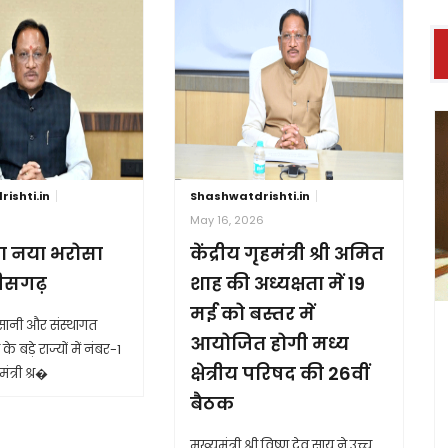
ishti.in
Shashwatdrishti.in
6
May 16, 2026
ा नया भरोसा
केंद्रीय गृहमंत्री श्री अमित
तीसगढ़
शाह की अध्यक्षता में 19
मई को बस्तर में
आसानी और संस्थागत
आयोजित होगी मध्य
के बड़े राज्यों में नंबर-1
क्षेत्रीय परिषद की 26वीं
ंत्री श्र�
बैठक
मुख्यमंत्री श्री विष्णु देव साय ने उच्च