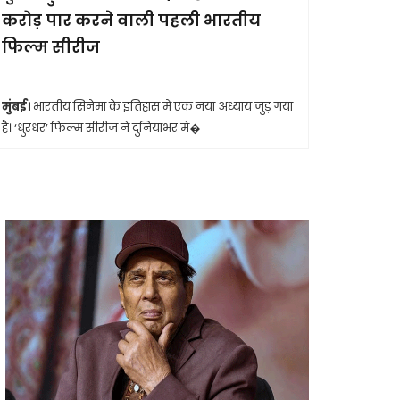
करोड़ पार करने वाली पहली भारतीय
आखिरी सा
फिल्म सीरीज
मुंबई।
मशहूर 
आशा भोसले का
मुंबई।
भारतीय सिनेमा के इतिहास में एक नया अध्याय जुड़ गया
है। ‘धुरंधर’ फिल्म सीरीज ने दुनियाभर मे�