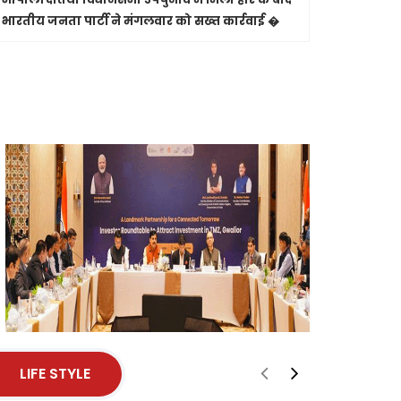
से मुख्यमंत्री श्री विष�
भारतीय जनता पार्टी ने मंगलवार को सख्त कार्रवाई �
और मृत्यु प
से पास �
LIFE STYLE