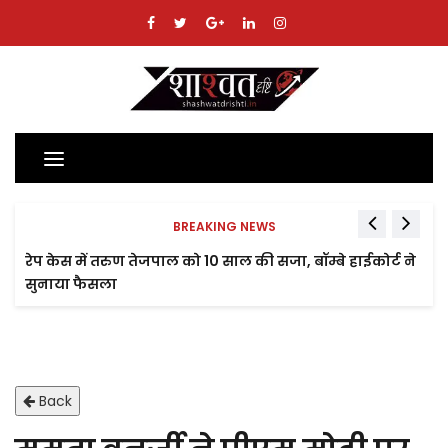
Toggle
navigation
BREAKING NEWS
रेप केस में तरुण तेजपाल को 10 साल की सजा, बॉम्बे हाईकोर्ट ने
सुनाया फैसला
Back