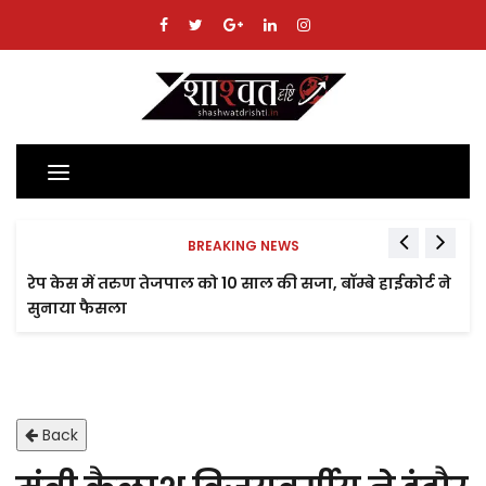
Toggle
navigation
BREAKING NEWS
रेप केस में तरुण तेजपाल को 10 साल की सजा, बॉम्बे हाईकोर्ट ने
सुनाया फैसला
Back