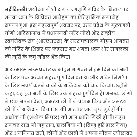
नई दिल्ली।
अयोध्या में श्री राम जन्मभूमि मंदिर के ‘शिखर’ पर
भगवा ध्वज के विधिवत आरोहण का ऐतिहासिक समारोह
संपन्न हुआ। इस महत्वपूर्ण अवसर पर, उत्तर प्रदेश के मुख्यमंत्री
योगी आदित्यनाथ ने प्रधानमंत्री नरेंद्र मोदी और राष्ट्रीय
स्वयंसेवक संघ (आरएसएस) के सरसंघचालक मोहन भागवत
को मंदिर के शिखर पर फहराए गए भगवा ध्वज और रामलला
की मूर्ति के लघु मॉडल भेंट किए।
आरएसएस सरसंघचालक मोहन भागवत ने इस दिन को सभी
के लिए एक अत्यंत महत्वपूर्ण दिन बताया और मंदिर निर्माण
के लिए संघर्ष करने वालों के बलिदान को याद किया। उन्होंने
कहा, यह हम सभी के लिए एक महत्वपूर्ण दिन है। असंख्य लोगों
ने एक सपना देखा, असंख्य लोगों ने प्रयास किए और असंख्य
लोगों ने बलिदान दिया। उनकी आत्माएं आज तृप्त हुई होंगी।
अशोक जी (अशोक सिंघल) को आज शांति मिली होगी। महंत
रामचंद्र दास जी महाराज, डालमिया जी (विष्णु हरि डालमिया)
और अनगिनत संतों, लोगों और छात्रों ने अपना जीवन न्योछावर