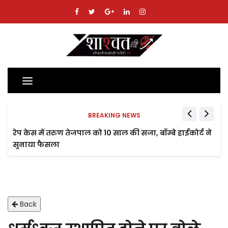
Toggle
navigation
BREAKING NEWS
रेप केस में तरुण तेजपाल को 10 साल की सजा, बॉम्बे हाईकोर्ट ने
सुनाया फैसला
Back