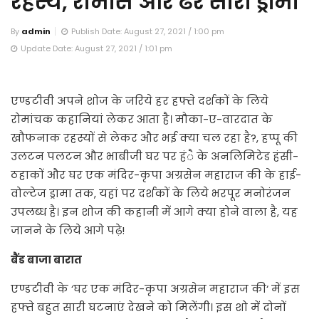
रहस्य, रोमांस और ढेर सारा ड्रामा
By
admin
Publish Date: August 27, 2021 / 1:00 pm
Update Date: August 27, 2021 / 1:01 pm
एण्डटीवी अपने शोज के जरिये हर हफ्ते दर्शकों के लिये
रोमांचक कहानियां लेकर आता है। मौका-ए-वारदात के
खौफनाक रहस्यों से लेकर और भई क्या चल रहा है?, हप्पू की
उलटन पलटन और भाबीजी घर पर हंै के अनलिमिटेड हंसी-
ठहाकों और घर एक मंदिर-कृपा अग्रसेन महाराज की के हाई-
वोल्टेज ड्रामा तक, यहां पर दर्शकों के लिये भरपूर मनोरंजन
उपलब्ध है। इन शोज की कहानी में आगे क्या होने वाला है, यह
जानने के लिये आगे पढ़े!
बैंड बाजा बारात
एण्डटीवी के ‘घर एक मंदिर-कृपा अग्रसेन महाराज की‘ में इस
हफ्ते बहुत सारी घटनाएं देखने को मिलेंगी। इस शो में दोनों