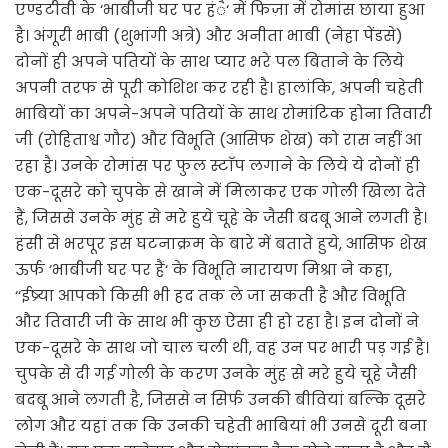
एण्डटीवी के ‘भाबीजी घर पर हंै‘ में फिज़ा में रोमांस छाया हुआ
है। अंगूरी भाबी (शुभांगी अत्रे) और अनीता भाबी (नेहा पेंडसे)
दोनों ही अपने पतियों के साथ प्यार भरे पल बिताने के लिये
अपनी तरफ से पूरी कोशिश कर रही है। हालांकि, अपनी चहेती
भाबियों का अपने-अपने पतियों के साथ रोमांटिक होना तिवारी
जी (रोहिताश्व गौर) और विभूति (आसिफ शेख) को रास नहीं आ
रहा है। उनके रोमांस पर फुल स्टाॅप लगाने के लिये ये दोनों ही
एक-दूसरे को चुपके से खाने में मिलाकर एक गोली खिला देते
हैं, जिससे उनके मुंह से मरे हुये चूहे के जैसी बदबू आने लगती है।
हंसी से भरपूर इस घटनाक्रम के बारे में बताते हुये, आसिफ शेख
ऊर्फ ‘भाबीजी घर पर हैं‘ के विभूति नारायण मिश्रा ने कहा,
‘‘ईष्र्या आपको किसी भी हद तक ले जा सकती है और विभूति
और तिवारी जी के साथ भी कुछ ऐसा ही हो रहा है। इन दोनों ने
एक-दूसरे के साथ जो चाल चली थी, वह उन पर भारी पड़ गई है।
चुपके से दी गई गोली के करण उनके मुंह से मरे हुये चूहे जैसी
बदबू आने लगती है, जिससे न सिर्फ उनकी बीवियां बल्कि दूसरे
लोग और यहां तक कि उनकी चहेती भाबियां भी उनसे दूरी बना