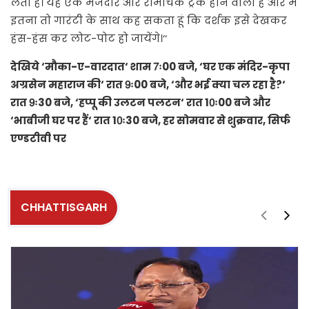
लेती हैं। यह एक मजेदार और रोमांचक ट्रैक होने वाला है और मैं
इतना तो गारंटी के साथ कह सकता हूं कि दर्शक इसे देखकर
हंस-हंस कर लोट-पोट हो जायेंगे।‘‘
देखिये ‘मौका-ए-वारदात‘ शाम 7ः00 बजे, ‘घर एक मंदिर-कृपा
अग्रसेन महाराज की‘ रात 9ः00 बजे, ‘और भई क्या चल रहा है?‘
रात 9ः30 बजे, ‘हप्पू की उलटन पलटन‘ रात 10ः00 बजे और
‘भाबीजी घर पर हैं‘ रात 10ः30 बजे, हर सोमवार से शुक्रवार, सिर्फ
एण्डटीवी पर
CHHATTISGARH