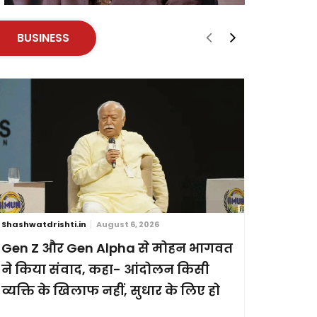
BUSINESS
Shashwatdrishti.in
August 6, 2026
Shashwatdri
Gen Z और Gen Alpha से मोहन भागवत
ब्रिक्स स
ने किया संवाद, कहा- आंदोलन किसी
छह देशों
व्यक्ति के खिलाफ नहीं, सुधार के लिए हो
प्रदर्शन