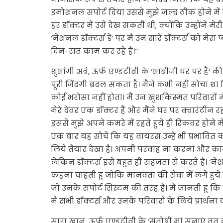
इमोशनल सपोर्ट दिया उससे मुझे जल्द ठीक होने में मदद
हर डाॅक्टर में उसे देख सकती थी, क्योंकि उन्होंने 
‘नेशनल डाॅक्टर्स डे‘ पर मैं उन सारे डाॅक्टर्स को मेरा
दिन-रात काम कर रहे हैं।‘‘
शुभांगी अत्रे, ऊर्फ एण्डटीवी के ‘भाबीजी घर पर हैं
पूरी जिंदगी बदल सकता है। मैंने कभी नहीं सोचा 
कोई भरोसा नहीं होता। मैं उन खुशकिस्मत परिवारों म
मेरे देवर एक डाॅक्टर हैं और मैंने घर पर क्वारंटीन
इससे मुझे अपने कमरे में रहते हुये ही रिकवर होने मे
एक बार यह सोचे कि यह वायरस उन्हें भी प्रभावित क
लिये तैयार देखा है। अपनी परवाह ना करना और काम
लेकिन डाॅक्टर्स इसे बहुत ही सहजता से करते हैं। ‘नेश
कहना चाहती हूं जोकि मानवता की सेवा में लगे हुये है
जो उनके सपोर्ट सिस्टम की तरह हैं। मैं जानती हूं 
मैं सभी डाॅक्टर्स और उनके परिवारों के लिये प्रार्थन
सारा खान, ऊर्फ एण्डटीवी के ‘संतोषी मां सुनाएं व्र