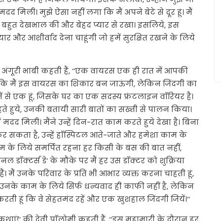
 मिली। मुझे ऐसा नहीं लगा कि मैं अपने बेटे से दूर हूं। मैं
मेरी बहुत देखभाल की और बेहद प्यार से रखा। इसलिये, इस
 प्यार और आशीर्वाद देना चाहूंगी जो हमें सुरक्षित रखने के लिये
‘ की अंगूरी भाबी कहती हैं, ‘‘एक वायरस एक ही रात में आपकी
था कि मैं इस वायरस का शिकार बन जाऊंगी, लेकिन जिंदगी का
ें से एक हूं, जिसके घर का एक सदस्य फ्रंटलाइन वाॅरियर है।
 रहते हुये, उनकी बतायी सारी बातों का सख्ती से पालन किया।
ं मदद मिली। मैंने उन्हें दिन-रात काम करते हुये देखा है। बिना
र सकता है, उन्हें हाॅस्पिटल आते-जाते और हमेशा काम के
 के लिये समर्पित रहना हर किसी के बस की बात नहीं,
नल डाॅक्टर्स डे‘ के मौके पर मैं हर उस डाॅक्टर को शुक्रिया
ं। मैं उनके परिवार के प्रति भी आभार व्यक्त करना चाहती हूं,
कि उनके काम के लिये सिर्फ धन्यवाद ही काफी नहीं है, लेकिन
ा करती हूं कि वे सेहतमंद रहें और एक खुशहाल जिंदगी जियें।‘‘
त कथाएं‘ की देवी पाॅलोमी कहती हैं, ‘‘इस महामारी के दौरान हर