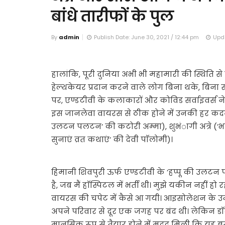
बांधे तारीफों के पुल
By
admin
Publish Date: June 30, 2021 / 12:44 pm
Upda
हालांकि, पूरी दुनिया अभी भी महामारी की स्थिति से ग
हेल्थकेयर प्रदान करने वाले लोग बिना थके, बिना रुक
पर, एण्डटीवी के कलाकारों और कोविड सर्वाइवर्स ने अप
इस जानलेवा वायरस से ठीक होने में उनकी हर कदम 
उलटन पलटन‘ की कटोरी अम्मा), शुभंागी अत्रे (‘भाब
सुनाएं व्रत कथाएं‘ की देवी पाॅलोमी)।
हिमानी शिवपुरी ऊर्फ एण्डटीवी के ‘हप्पू की उलटन
है, जब मैं हाॅस्पिटल में भर्ती थी। मुझे यकीन नहीं 
वायरस की चपेट में कैसे आ गयी। आइसोलेशन के उन दिन
अपने परिवार से दूर एक जगह पर बंद थी। लेकिन डाॅ
मानसिक रूप से तैयार होने में मदद मिली कि यह ब