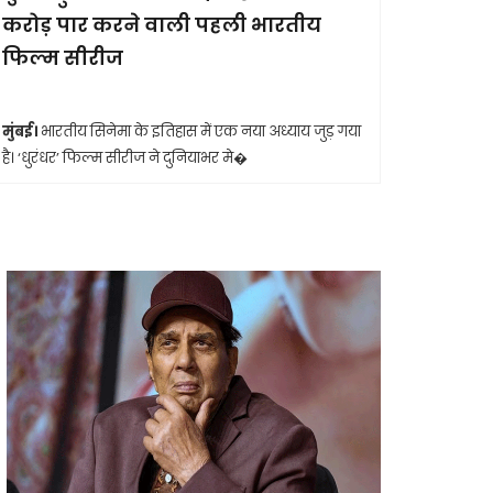
करोड़ पार करने वाली पहली भारतीय
आखिरी सा
फिल्म सीरीज
मुंबई।
मशहूर 
आशा भोसले का
मुंबई।
भारतीय सिनेमा के इतिहास में एक नया अध्याय जुड़ गया
है। ‘धुरंधर’ फिल्म सीरीज ने दुनियाभर मे�