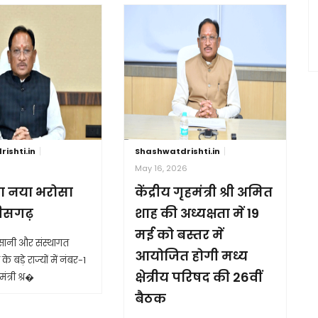
ishti.in
Shashwatdrishti.in
6
May 16, 2026
ा नया भरोसा
केंद्रीय गृहमंत्री श्री अमित
तीसगढ़
शाह की अध्यक्षता में 19
मई को बस्तर में
आसानी और संस्थागत
आयोजित होगी मध्य
के बड़े राज्यों में नंबर-1
क्षेत्रीय परिषद की 26वीं
ंत्री श्र�
बैठक