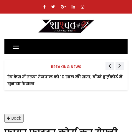
Toggle
navigation
BREAKING NEWS
रेप केस में तरुण तेजपाल को 10 साल की सजा, बॉम्बे हाईकोर्ट ने
सुनाया फैसला
Back