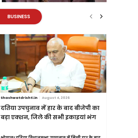
BUSINESS
Shashwatdrishti.in
August 4, 2026
Shashwatdri
दतिया उपचुनाव में हार के बाद बीजेपी का
जन्म और 
बड़ा एक्शन, जिले की सभी इकाइयां भंग
विधेयक र
भोपाल।
दतिया विधानसभा उपचुनाव में मिली हार के बाद
नई दिल्ली।
स