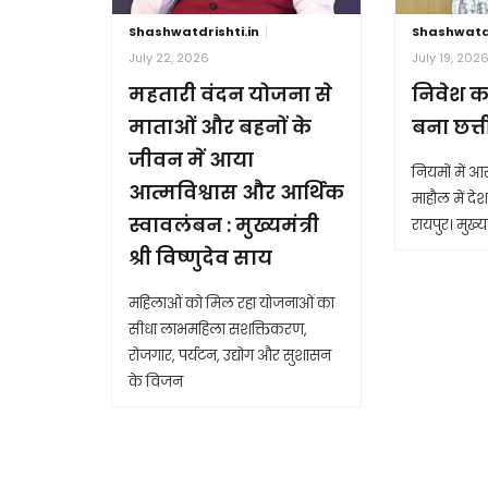
Shashwatdrishti.in
Shashwatdr
July 22, 2026
July 19, 202
महतारी वंदन योजना से
निवेश क
माताओं और बहनों के
बना छत्
जीवन में आया
नियमों में 
आत्मविश्वास और आर्थिक
माहौल में देश 
स्वावलंबन : मुख्यमंत्री
रायपुर। मुख्यम
श्री विष्णुदेव साय
महिलाओं को मिल रहा योजनाओं का
सीधा लाभमहिला सशक्तिकरण,
रोजगार, पर्यटन, उद्योग और सुशासन
के विजन