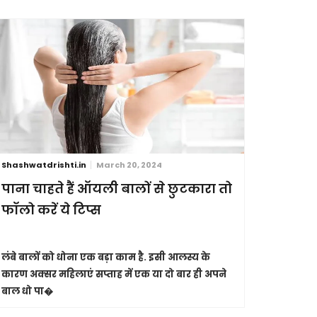
Shashwatdrishti.in
March 20, 2024
Shashwatdri
पाना चाहते हैं ऑयली बालों से छुटकारा तो
आंखें है
फॉलो करें ये टिप्स
इनकी ऐसे
लंबे बालों को धोना एक बड़ा काम है. इसी आलस्य के
कुदरत ने हम
कारण अक्सर महिलाएं सप्ताह में एक या दो बार ही अपने
करना हम सभी 
बाल धो पा�
तोहफे के त