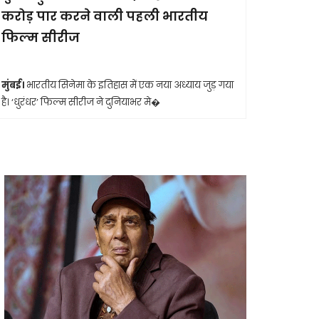
करोड़ पार करने वाली पहली भारतीय
आखिरी सा
फिल्म सीरीज
मुंबई।
मशहूर 
आशा भोसले का
मुंबई।
भारतीय सिनेमा के इतिहास में एक नया अध्याय जुड़ गया
है। ‘धुरंधर’ फिल्म सीरीज ने दुनियाभर मे�