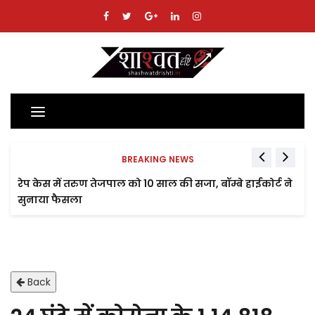
Toggle
navigation
BREAKING NEWS
रेप केस में तरुण तेजपाल को 10 साल की सजा, बॉम्बे हाईकोर्ट ने
सुनाया फैसला
Back