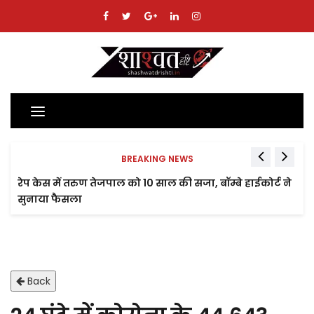
Toggle
navigation
BREAKING NEWS
रेप केस में तरुण तेजपाल को 10 साल की सजा, बॉम्बे हाईकोर्ट ने
सुनाया फैसला
Back