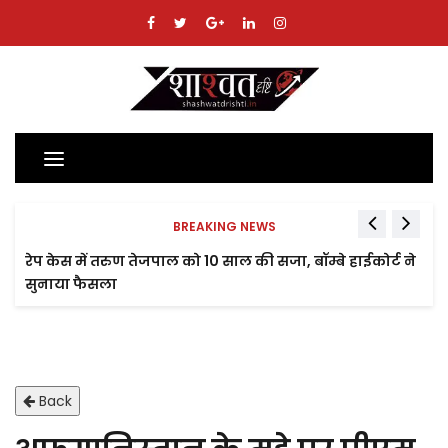
Toggle
navigation
BREAKING NEWS
रेप केस में तरुण तेजपाल को 10 साल की सजा, बॉम्बे हाईकोर्ट ने
सुनाया फैसला
Back