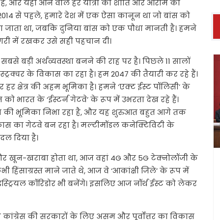
है, और यहां आने वाले हर यात्री को शांति और आराम का
4 से पहले, हमारे देश में एक ऐसा कानून था जो बांस को
ाना जाता था, जबकि दुनिया बांस को एक पौधा मानती है। हमने
री में रखकर उसे सही पहचान दी।
े बड़ी अर्थव्यवस्था बनने की राह पर है। पिछले 11 सालों
्ट्रक्चर के विकास का रहा है। हम 2047 की तैयारी कर रहे हैं।
र क्षेत्र की अहम भूमिका है। हमने ‘एक्ट ईस्ट पॉलिसी’ के
भारत के ‘ईस्टर्न गेटवे’ के रूप में उभरता देख रहे हैं।
रिज की भूमिका निभा रहा है, और यह शुरुआत बहुत आगे तक
ास का गेटवे बन रहा है। मल्टीमॉडल कनेक्टिविटी के
बदल दिया है।
ंसा और खून-खराबा होता था, आज वहां 4G और 5G टेक्नोलॉजी के
हिंसाग्रस्त माने जाते थे, आज वे ‘आकांक्षी जिले’ के रूप में
डस्ट्रियल कॉरिडोर भी बनेंगे। इसलिए आज नॉर्थ ईस्ट को लेकर
 कांग्रेस की सरकारों के लिए असम और पूर्वोत्तर का विकास