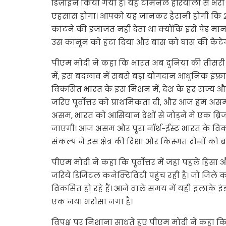
डिज़ाइन किया गया है। यह टर्मिनल हरियाली से भरा 
एहसास होगा। आपको यह जानकर हैरानी होगी कि 201
काटने की इजाज़त नहीं देता था क्योंकि इसे पेड़ म
उस कानून को हटा दिया और बांस को घास की कैटेग
पीएम मोदी ने कहा कि भारत अब दुनिया की तीसरी सबस
में, इस बदलाव में सबसे बड़ा योगदान आधुनिक इंफ्रास
विकसित भारत के इस मिशन में, देश के हर राज्य और ह
जरिए पूर्वोत्तर को प्राथमिकता दी, और आज हम असम को 
असम, भारत को आसियान देशों से जोड़ने में एक ब्
जाएगी। आज असम और पूरा नॉर्थ-ईस्ट भारत के विक
संकल्प ने इस क्षेत्र की दिशा और किस्मत दोनों को 
पीएम मोदी ने कहा कि पूर्वोत्तर में जहां पहले हि
जरिये डिजिटल कनेक्टिविटी पहुंच रही है। जो जिले कभी 
विकसित हो रहे हैं। आने वाले समय में यही इलाके इं
एक नया भरोसा जगा है।
विपक्ष पर निशाना साधते हुए पीएम मोदी ने कहा कि