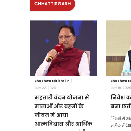
CHHATTISGARH
Shashwatdrishti.in
Shashwatdr
July 22, 2026
July 19, 202
महतारी वंदन योजना से
निवेश क
माताओं और बहनों के
बना छत्
जीवन में आया
नियमों में 
आत्मविश्वास और आर्थिक
माहौल में देश 