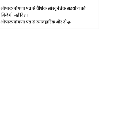
जबलपुर-कोलक
भोपाल घोषणा पत्र से वैश्विक सांस्कृतिक सहयोग को
भोपाल से र
मिलेगी नई दिशा
भोपाल घोषणा पत्र से व्यावहारिक और दी�
Shashwatdri
मुख्यमंत्
एनुअल इन्
भोपाल।
मुख्
मुख्यमंत्री न