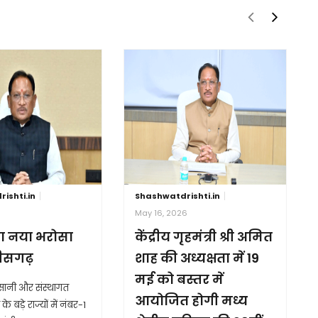
ishti.in
Shashwatdrishti.in
6
May 16, 2026
ा नया भरोसा
केंद्रीय गृहमंत्री श्री अमित
तीसगढ़
शाह की अध्यक्षता में 19
मई को बस्तर में
आसानी और संस्थागत
आयोजित होगी मध्य
के बड़े राज्यों में नंबर-1