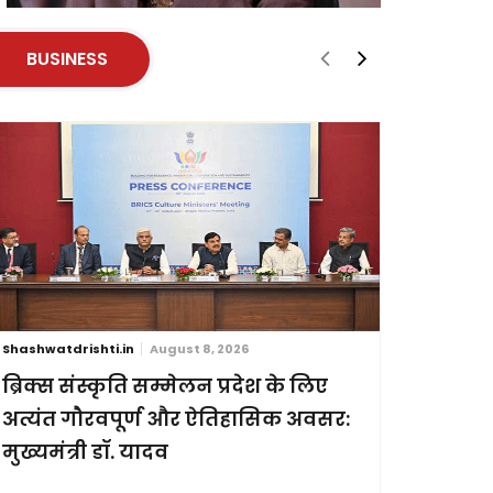
BUSINESS
Shashwatdrishti.in
August 8, 2026
Shashwatdri
ब्रिक्स संस्कृति सम्मेलन प्रदेश के लिए
मुख्यमंत्
अत्यंत गौरवपूर्ण और ऐतिहासिक अवसर:
हवाई सेवा
मुख्यमंत्री डॉ. यादव
भोपाल-रीवा