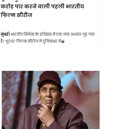
करोड़ पार करने वाली पहली भारतीय
आखिरी सा
फिल्म सीरीज
मुंबई।
मशहूर 
आशा भोसले का
मुंबई।
भारतीय सिनेमा के इतिहास में एक नया अध्याय जुड़ गया
है। ‘धुरंधर’ फिल्म सीरीज ने दुनियाभर मे�