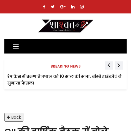
Toggle
navigation
BREAKING NEWS
रेप केस में तरुण तेजपाल को 10 साल की सजा, बॉम्बे हाईकोर्ट ने
सुनाया फैसला
Back