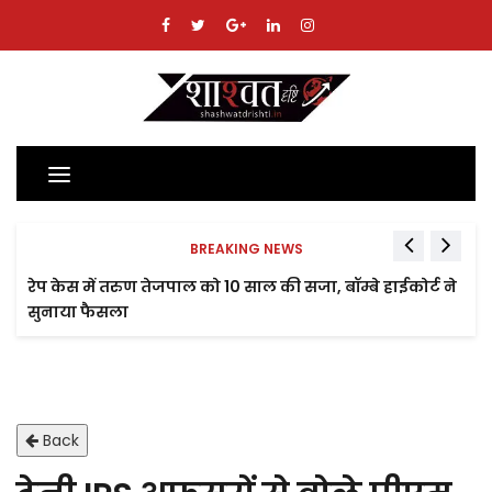
Toggle
navigation
BREAKING NEWS
रेप केस में तरुण तेजपाल को 10 साल की सजा, बॉम्बे हाईकोर्ट ने
सुनाया फैसला
Back