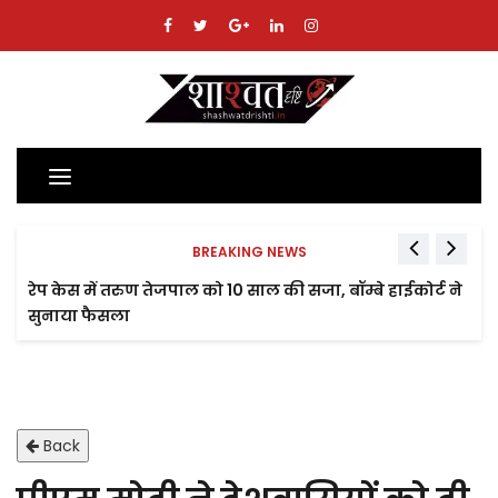
Toggle
navigation
BREAKING NEWS
रेप केस में तरुण तेजपाल को 10 साल की सजा, बॉम्बे हाईकोर्ट ने
सुनाया फैसला
Back