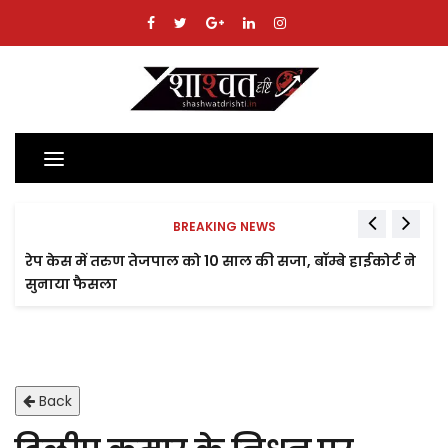
Toggle
navigation
BREAKING NEWS
रेप केस में तरुण तेजपाल को 10 साल की सजा, बॉम्बे हाईकोर्ट ने
सुनाया फैसला
Back