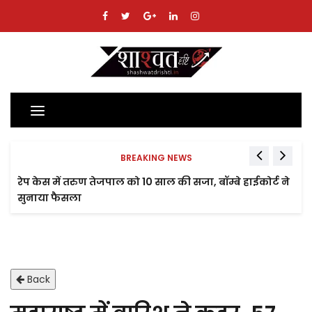
Toggle
navigation
BREAKING NEWS
रेप केस में तरुण तेजपाल को 10 साल की सजा, बॉम्बे हाईकोर्ट ने
सुनाया फैसला
Back