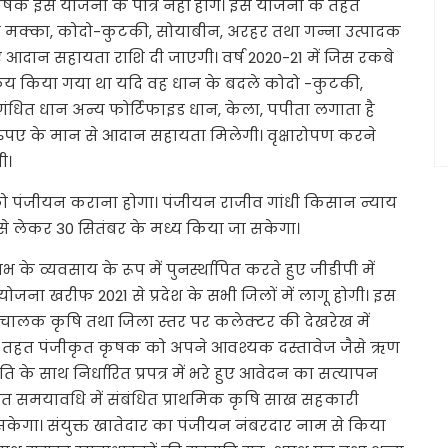
षक इस योजना के पात्र नहीं होंगे। इस योजना के तहत
मक्का, कोदो-कुटकी, सोयाबीन, अरहर तथा गन्ना उत्पादक
पए आदान सहायता राशि दी जाएगी। वर्ष 2020-21 में जिस रकबे
िक्रय किया गया था यदि वह धान के बदले कोदो -कुटकी,
ंधित धान अन्य फोर्टिफाइड धान, केला, पपीता लगाता है
 रुपए के मान से आदान सहायता मिलेगी। वृक्षारोपण करने
ी।
को पंजीयन कराना होगा। पंजीयन राजीव गांधी किसान न्याय
न से लेकर 30 सितंबर के मध्य किया जा सकेगा।
ाभ के व्यवसाय के रूप में पुनर्स्थापित करते हुए जीडीपी में
 यह योजना खरीफ 2021 से प्रदेश के सभी जिलों में लागू होगी। इस
संचालक कृषि तथा जिला स्तर पर कलेक्टर की देखरेख में
े तहत पंजीकृत कृषक को अपने आवश्यक दस्तावेज जैसे ऋण
ि के साथ निर्धारित प्रपत्र में भरे हुए आवेदन का सत्यापन
ारित समयावधि में संबंधित प्राथमिक कृषि साख सहकारी
 सकेगा। संयुक्त खातेदार का पंजीयन नंबरदार नाम से किया