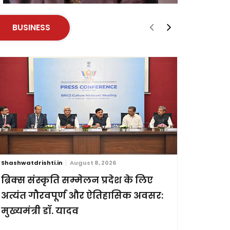
BUSINESS
Shashwatdrishti.in
August 8, 2026
Shashwatdri
ब्रिक्स संस्कृति सम्मेलन प्रदेश के लिए
मुख्यमंत्
अत्यंत गौरवपूर्ण और ऐतिहासिक अवसर:
हवाई सेवा
मुख्यमंत्री डॉ. यादव
भोपाल-रीवा