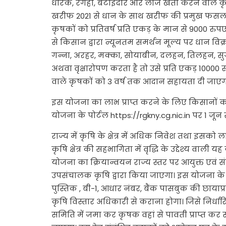
धारक, रेगहा, बटाईदार और लीज खेती करने वाले कृ
खरीफ 2021 से धान के साथ खरीफ की प्रमुख फसल 
कृषकों को प्रतिवर्ष प्रति एकड़ के मान से 9000 रु
से किसान द्वारा न्यूनतम समर्थन मूल्य पर धान व
गन्ना, अरहर, मक्का, सोयाबीन, दलहन, तिलहन, सुग
अथवा वृक्षारोपण करता है तो उसे प्रति एकड़ 10000
वाले कृषकों को 3 वर्ष तक आदान सहायता दी जाएग
इस योजना का लाभ प्राप्त करने के लिए किसानों 
योजना के पोर्टल https://rgkny.cg.nic.in पर 1 जू
राज्य में कृषि के क्षेत्र में अधिक निवेश तथा इसको ल
कृषि क्षेत्र की सहभागिता में वृद्धि के उद्देश्य वाली
योजना का क्रियान्वयन राज्य स्तर पर आयुक्त एवं 
उपसंचालक कृषि द्वारा किया जाएगा। इस योजना क
पुस्तिक , बी-1, आधार नंबर, बैंक पासबुक की छायाप्रत
कृषि विस्तार अधिकारी से कराना होगा। जिसे निर्ध
समिति में जमा कर कृषक वहां से पावती प्राप्त कर