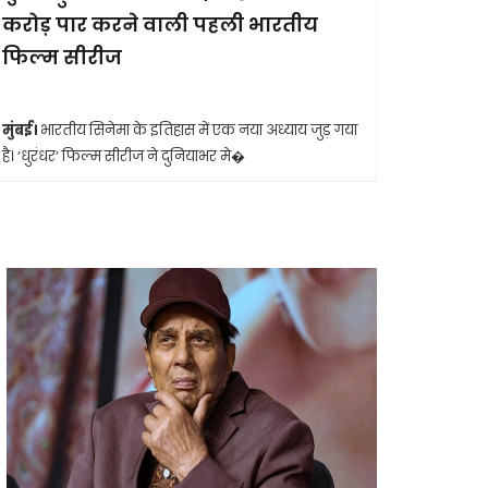
करोड़ पार करने वाली पहली भारतीय
आखिरी सा
फिल्म सीरीज
मुंबई।
मशहूर 
आशा भोसले का
मुंबई।
भारतीय सिनेमा के इतिहास में एक नया अध्याय जुड़ गया
है। ‘धुरंधर’ फिल्म सीरीज ने दुनियाभर मे�